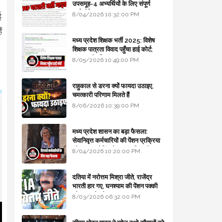
उपसमूह-4 अभ्यर्थियों के लिए संपूर्ण
मार्गदर्शिका
8/04/2026 10:32:00 PM
ई
ं
मध्य प्रदेश शिक्षक भर्ती 2025: विशेष
शिक्षक पात्रता विवाद पहुँचा हाई कोर्ट;
सरकार से माँगा जवाब
8/05/2026 10:49:00 PM
राहुकाल से डरना क्यों फायदा उठाइए,
चमत्कारी परिणाम मिलते हैं
8/06/2026 10:39:00 PM
मध्य प्रदेश शासन का बड़ा फैसला:
सेवानिवृत्त कर्मचारियों की पेंशन प्रक्रिया
और बजट कोडिंग में हुए क्रांतिकारी
8/04/2026 10:20:00 PM
बदलाव
दतिया में नरोत्तम मिश्रा जीते, राजेंद्र
भारती हार गए, घनश्याम की पेंशन पक्की
और आशुतोष बैक टू...
8/03/2026 06:32:00 PM