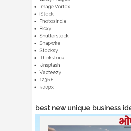
Image Vortex
iStock
PhotosIndia
Picxy
Shutterstock
Snapwire
Stocksy
Thinkstock
Unsplash
Vecteezy
123RF
500px
best new unique business ide