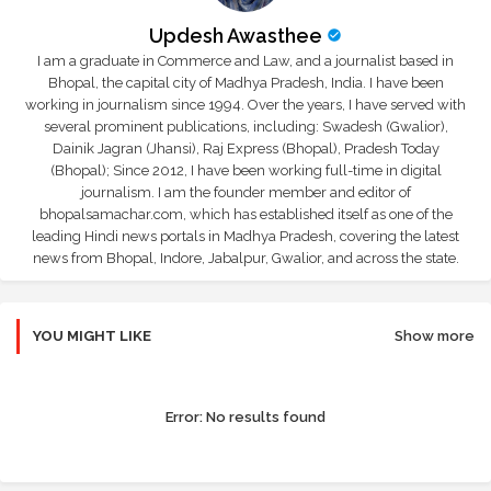
Updesh Awasthee
I am a graduate in Commerce and Law, and a journalist based in
Bhopal, the capital city of Madhya Pradesh, India. I have been
working in journalism since 1994. Over the years, I have served with
several prominent publications, including: Swadesh (Gwalior),
Dainik Jagran (Jhansi), Raj Express (Bhopal), Pradesh Today
(Bhopal); Since 2012, I have been working full-time in digital
journalism. I am the founder member and editor of
bhopalsamachar.com, which has established itself as one of the
leading Hindi news portals in Madhya Pradesh, covering the latest
news from Bhopal, Indore, Jabalpur, Gwalior, and across the state.
YOU MIGHT LIKE
Show more
Error:
No results found