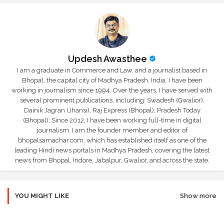
Updesh Awasthee
I am a graduate in Commerce and Law, and a journalist based in
Bhopal, the capital city of Madhya Pradesh, India. I have been
working in journalism since 1994. Over the years, I have served with
several prominent publications, including: Swadesh (Gwalior),
Dainik Jagran (Jhansi), Raj Express (Bhopal), Pradesh Today
(Bhopal); Since 2012, I have been working full-time in digital
journalism. I am the founder member and editor of
bhopalsamachar.com, which has established itself as one of the
leading Hindi news portals in Madhya Pradesh, covering the latest
news from Bhopal, Indore, Jabalpur, Gwalior, and across the state.
YOU MIGHT LIKE
Show more