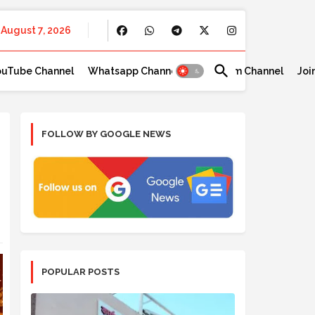
August 7, 2026
ouTube Channel
Whatsapp Channel
Telegram Channel
Joi
FOLLOW BY GOOGLE NEWS
POPULAR POSTS