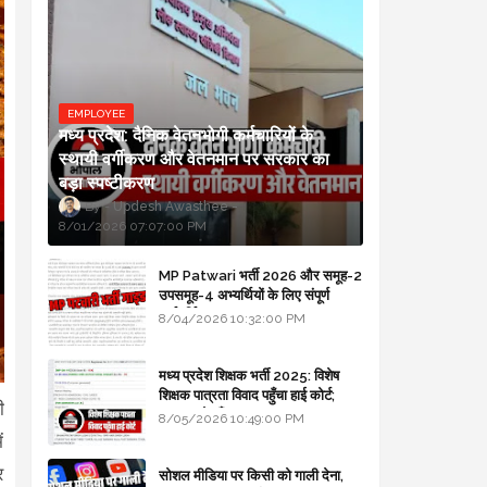
EMPLOYEE
मध्य प्रदेश: दैनिक वेतनभोगी कर्मचारियों के
स्थायी वर्गीकरण और वेतनमान पर सरकार का
बड़ा स्पष्टीकरण
Updesh Awasthee
8/01/2026 07:07:00 PM
MP Patwari भर्ती 2026 और समूह-2
उपसमूह-4 अभ्यर्थियों के लिए संपूर्ण
मार्गदर्शिका
8/04/2026 10:32:00 PM
मध्य प्रदेश शिक्षक भर्ती 2025: विशेष
शिक्षक पात्रता विवाद पहुँचा हाई कोर्ट;
ी
सरकार से माँगा जवाब
8/05/2026 10:49:00 PM
ं
र
सोशल मीडिया पर किसी को गाली देना,