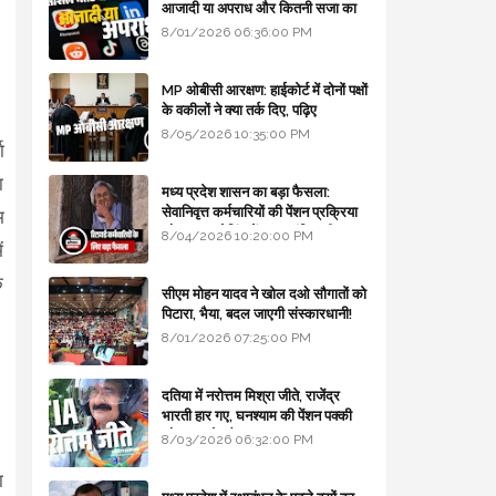
आजादी या अपराध और कितनी सजा का
प्रावधान - free legal advice
8/01/2026 06:36:00 PM
MP ओबीसी आरक्षण: हाईकोर्ट में दोनों पक्षों
के वकीलों ने क्या तर्क दिए, पढ़िए
8/05/2026 10:35:00 PM
ा
ा
मध्य प्रदेश शासन का बड़ा फैसला:
सेवानिवृत्त कर्मचारियों की पेंशन प्रक्रिया
म
और बजट कोडिंग में हुए क्रांतिकारी
8/04/2026 10:20:00 PM
ं
बदलाव
क
सीएम मोहन यादव ने खोल दओ सौगातों को
पिटारा, भैया, बदल जाएगी संस्कारधानी!
8/01/2026 07:25:00 PM
दतिया में नरोत्तम मिश्रा जीते, राजेंद्र
भारती हार गए, घनश्याम की पेंशन पक्की
और आशुतोष बैक टू...
8/03/2026 06:32:00 PM
।
ा