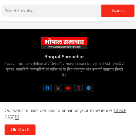
Bhopal Samachar
भोपाल समाचार एक प्रतिष्ठित और विश्वसनीय समाचार माध्यम है। यहां नागरिकों, विद्यार्थियों,
युवाओं, व्यापारियों, कर्मचारियों एवं महिलाओं के लिए महत्वपूर्ण और उपयोगी समाचार मिलते
हैं।
Home
About
Contact us
Privacy Policy
Our website uses cookies to enhance your experience.
Check
Now
Grievance
Disclaimer
sitemap
Ok, Go it!
All Right Reserved Copyright
BhopalSmachar.com