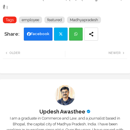
है।
Tags
employee
featured
Madhyapradesh
Facebook
Twi
Wh
OLDER
NEWER
tte
ats
r
app
Updesh Awasthee
I am a graduate in Commerce and Law, and a journalist based in
Bhopal, the capital city of Madhya Pradesh, India. I have been
working in journalism since 1994. Over the years, I have served with