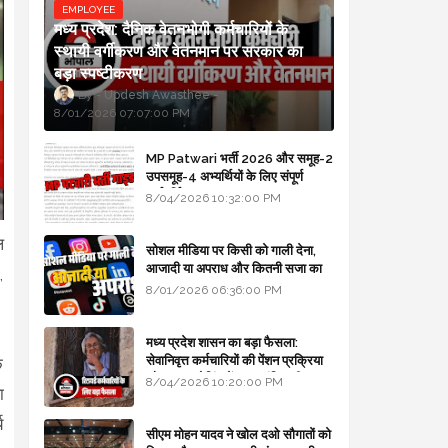
EMPLOYEE
मध्य प्रदेश: दैनिक वेतनभोगी कर्मचारियों के
स्थायी वर्गीकरण और वेतनमान पर सरकार का
बड़ा स्पष्टीकरण
Updesh Awasthee
8/01/2026 07:07:00 PM
MP Patwari भर्ती 2026 और समूह-2
उपसमूह-4 अभ्यर्थियों के लिए संपूर्ण
मार्गदर्शिका
8/04/2026 10:32:00 PM
ल
सोशल मीडिया पर किसी को गाली देना,
आजादी या अपराध और कितनी सजा का
,
प्रावधान - free legal advice
8/01/2026 06:36:00 PM
मध्य प्रदेश शासन का बड़ा फैसला:
सेवानिवृत्त कर्मचारियों की पेंशन प्रक्रिया
क
और बजट कोडिंग में हुए क्रांतिकारी
8/04/2026 10:20:00 PM
ा
बदलाव
य
सीएम मोहन यादव ने खोल दओ सौगातों को