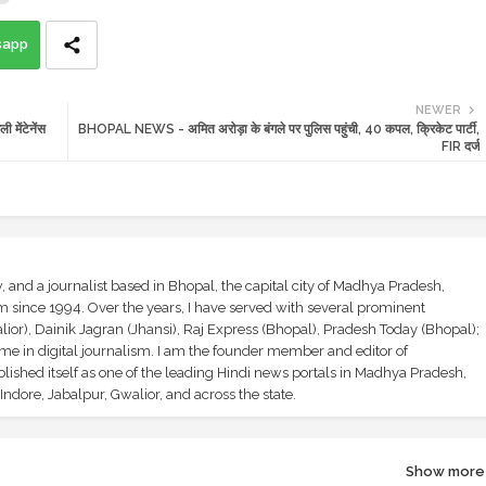
sapp
NEWER
मेंटेनेंस
BHOPAL NEWS - अमित अरोड़ा के बंगले पर पुलिस पहुंची, 40 कपल, क्रिकेट पार्टी,
FIR दर्ज
and a journalist based in Bhopal, the capital city of Madhya Pradesh,
sm since 1994. Over the years, I have served with several prominent
ior), Dainik Jagran (Jhansi), Raj Express (Bhopal), Pradesh Today (Bhopal);
ime in digital journalism. I am the founder member and editor of
shed itself as one of the leading Hindi news portals in Madhya Pradesh,
ndore, Jabalpur, Gwalior, and across the state.
Show more