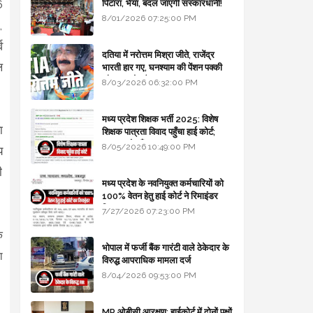
6
पिटारा, भैया, बदल जाएगी संस्कारधानी!
8/01/2026 07:25:00 PM
,
व
दतिया में नरोत्तम मिश्रा जीते, राजेंद्र
ल
भारती हार गए, घनश्याम की पेंशन पक्की
और आशुतोष बैक टू...
8/03/2026 06:32:00 PM
मध्य प्रदेश शिक्षक भर्ती 2025: विशेष
ा
शिक्षक पात्रता विवाद पहुँचा हाई कोर्ट;
सरकार से माँगा जवाब
8/05/2026 10:49:00 PM
य
ी
मध्य प्रदेश के नवनियुक्त कर्मचारियों को
100% वेतन हेतु हाई कोर्ट ने रिमाइंडर
लिखा
7/27/2026 07:23:00 PM
े
भोपाल में फर्जी बैंक गारंटी वाले ठेकेदार के
ा
विरुद्ध आपराधिक मामला दर्ज
8/04/2026 09:53:00 PM
MP ओबीसी आरक्षण: हाईकोर्ट में दोनों पक्षों