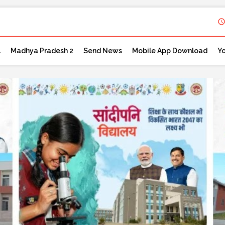
l
Madhya Pradesh 2
Send News
Mobile App Download
Y