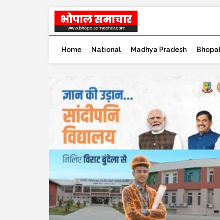
Home
National
Madhya Pradesh
Bhopa