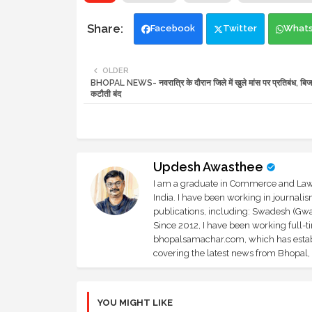
Facebook
Twitter
What
OLDER
BHOPAL NEWS- नवरात्रि के दौरान जिले में खुले मांस पर प्रतिबंध, बिजली 
कटौती बंद
Updesh Awasthee
I am a graduate in Commerce and Law, 
India. I have been working in journali
publications, including: Swadesh (Gwal
Since 2012, I have been working full-t
bhopalsamachar.com, which has establi
covering the latest news from Bhopal, I
YOU MIGHT LIKE