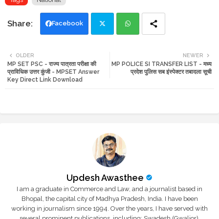
Facebook
Twi
Wh
OLDER
NEWER
MP SET PSC - राज्य पात्रता परीक्षा की
MP POLICE SI TRANSFER LIST - मध्य
tte
ats
प्राविधिक उत्तर कुंजी - MPSET Answer
प्रदेश पुलिस सब इंस्पेक्टर तबादला सूची
Key Direct Link Download
r
app
Updesh Awasthee
I am a graduate in Commerce and Law, and a journalist based in
Bhopal, the capital city of Madhya Pradesh, India. I have been
working in journalism since 1994. Over the years, I have served with
several prominent publications, including: Swadesh (Gwalior),