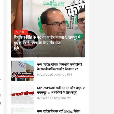
BHOPAL
शिवराज सिंह के बेटे का पनीर पकड़ा?, रायपुर में
हुई कार्रवाई, जांच के लिए लैब भेजा
Updesh Awasthee
8/06/2026 10:09:00 PM
मध्य प्रदेश: दैनिक वेतनभोगी कर्मचारियों
के स्थायी वर्गीकरण और वेतनमान पर
सरकार का बड़ा स्पष्टीकरण
8/01/2026 07:07:00 PM
MP Patwari भर्ती 2026 और समूह-2
उपसमूह-4 अभ्यर्थियों के लिए संपूर्ण
े
मार्गदर्शिका
8/04/2026 10:32:00 PM
क
मध्य प्रदेश शिक्षक भर्ती 2025: विशेष