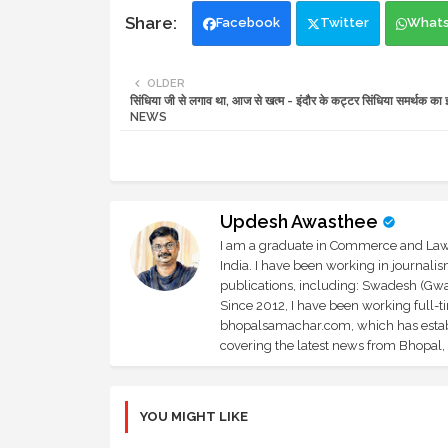
Facebook
Twitter
What
OLDER
सिंधिया जी से लगाव था, आज से खत्म - इंदौर के कट्टर सिंधिया समर्थक का
NEWS
Updesh Awasthee
I am a graduate in Commerce and Law, 
India. I have been working in journali
publications, including: Swadesh (Gwal
Since 2012, I have been working full-t
bhopalsamachar.com, which has establi
covering the latest news from Bhopal, I
YOU MIGHT LIKE