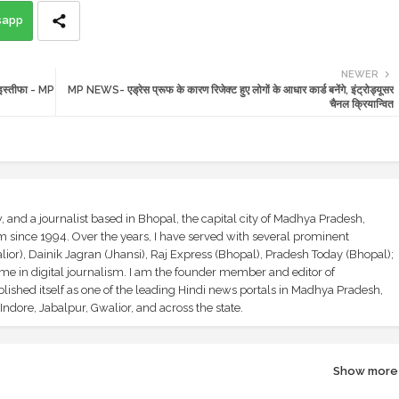
sapp
NEWER
 इस्तीफा - MP
MP NEWS- एड्रेस प्रूफ के कारण रिजेक्ट हुए लोगों के आधार कार्ड बनेंगे, इंट्रोड्यूसर
चैनल क्रियान्वित
and a journalist based in Bhopal, the capital city of Madhya Pradesh,
sm since 1994. Over the years, I have served with several prominent
ior), Dainik Jagran (Jhansi), Raj Express (Bhopal), Pradesh Today (Bhopal);
ime in digital journalism. I am the founder member and editor of
shed itself as one of the leading Hindi news portals in Madhya Pradesh,
ndore, Jabalpur, Gwalior, and across the state.
Show more