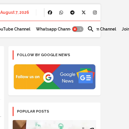
August 7, 2026
ouTube Channel
Whatsapp Channel
Telegram Channel
Joi
FOLLOW BY GOOGLE NEWS
POPULAR POSTS