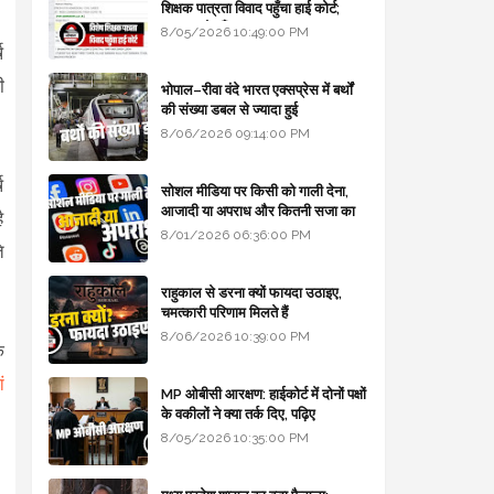
शिक्षक पात्रता विवाद पहुँचा हाई कोर्ट;
सरकार से माँगा जवाब
8/05/2026 10:49:00 PM
ष
ी
भोपाल–रीवा वंदे भारत एक्सप्रेस में बर्थों
की संख्या डबल से ज्यादा हुई
8/06/2026 09:14:00 PM
ष
सोशल मीडिया पर किसी को गाली देना,
आजादी या अपराध और कितनी सजा का
ै
प्रावधान - free legal advice
8/01/2026 06:36:00 PM
े
राहुकाल से डरना क्यों फायदा उठाइए,
चमत्कारी परिणाम मिलते हैं
8/06/2026 10:39:00 PM
े
ं
MP ओबीसी आरक्षण: हाईकोर्ट में दोनों पक्षों
के वकीलों ने क्या तर्क दिए, पढ़िए
8/05/2026 10:35:00 PM