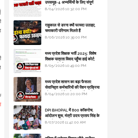
उपसमूह-4 अभ्यर्थियों के लिए संपूर्ण
मार्गदर्शिका
8/04/2026 10:32:00 PM
ई
ो
राहुकाल से डरना क्यों फायदा उठाइए,
ह
चमत्कारी परिणाम मिलते हैं
8/06/2026 10:39:00 PM
मध्य प्रदेश शिक्षक भर्ती 2025: विशेष
ी
शिक्षक पात्रता विवाद पहुँचा हाई कोर्ट;
सरकार से माँगा जवाब
8/05/2026 10:49:00 PM
ो
मध्य प्रदेश शासन का बड़ा फैसला:
सेवानिवृत्त कर्मचारियों की पेंशन प्रक्रिया
और बजट कोडिंग में हुए क्रांतिकारी
8/04/2026 10:20:00 PM
े
बदलाव
ं
DPI BHOPAL में 800 कॉकरोच,
आंदोलन शुरू, मंत्री उदय प्रताप सिंह के
घर भी जाएंगे
8/07/2026 11:42:00 AM