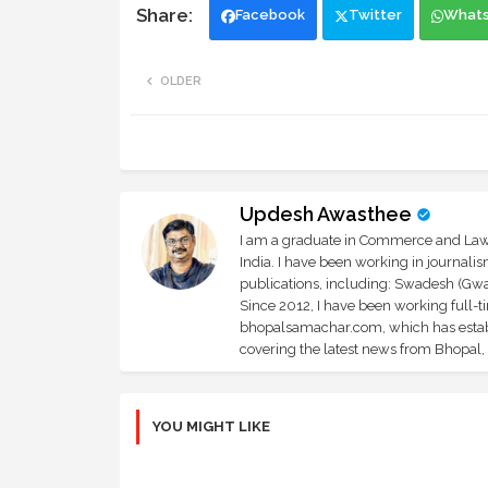
Facebook
Twitter
What
OLDER
Updesh Awasthee
I am a graduate in Commerce and Law, 
India. I have been working in journali
publications, including: Swadesh (Gwal
Since 2012, I have been working full-t
bhopalsamachar.com, which has establi
covering the latest news from Bhopal, I
YOU MIGHT LIKE