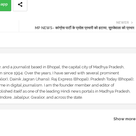
sapp
NEWER
MP NEWS- कांग्रेस पार्टी के प्रदेश प्रभारी को हटाया, सुरजेवाला को प्रभार
and a journalist based in Bhopal, the capital city of Madhya Pradesh,
sm since 1994. Over the years, I have served with several prominent
ior), Dainik Jagran (Jhansi), Raj Express (Bhopal), Pradesh Today (Bhopal);
ime in digital journalism. I am the founder member and editor of
shed itself as one of the leading Hindi news portals in Madhya Pradesh,
ndore, Jabalpur, Gwalior, and across the state.
Show more