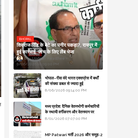
BHOPAL
शिवराज सिंह के बेटे का पनीर पकड़ा?, रायपुर में
हुई कार्रवाई, जांच के लिए लैब भेजा
Updesh Awasthee
8/06/2026 10:09:00 PM
भोपाल–रीवा वंदे भारत एक्सप्रेस में बर्थों
की संख्या डबल से ज्यादा हुई
8/06/2026 09:14:00 PM
त
मध्य प्रदेश: दैनिक वेतनभोगी कर्मचारियों
के स्थायी वर्गीकरण और वेतनमान पर
सरकार का बड़ा स्पष्टीकरण
8/01/2026 07:07:00 PM
MP Patwari भर्ती 2026 और समूह-2