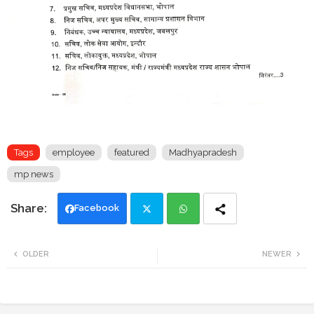
Tags
employee
featured
Madhyapradesh
mp news
Facebook
Twi
Wh
OLDER
NEWER
tte
ats
r
app