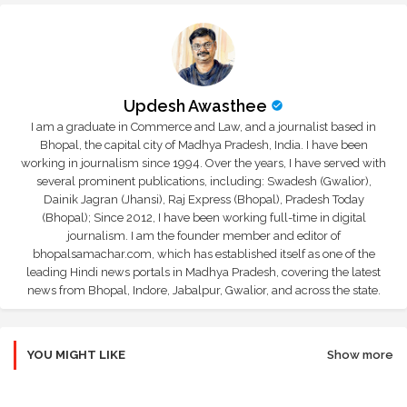
Updesh Awasthee
I am a graduate in Commerce and Law, and a journalist based in
Bhopal, the capital city of Madhya Pradesh, India. I have been
working in journalism since 1994. Over the years, I have served with
several prominent publications, including: Swadesh (Gwalior),
Dainik Jagran (Jhansi), Raj Express (Bhopal), Pradesh Today
(Bhopal); Since 2012, I have been working full-time in digital
journalism. I am the founder member and editor of
bhopalsamachar.com, which has established itself as one of the
leading Hindi news portals in Madhya Pradesh, covering the latest
news from Bhopal, Indore, Jabalpur, Gwalior, and across the state.
YOU MIGHT LIKE
Show more