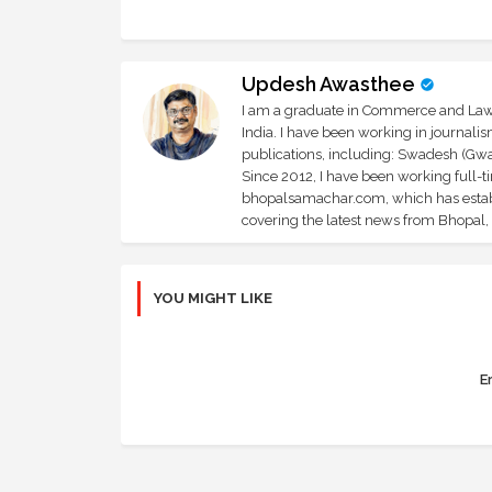
Updesh Awasthee
I am a graduate in Commerce and Law, 
India. I have been working in journali
publications, including: Swadesh (Gwal
Since 2012, I have been working full-t
bhopalsamachar.com, which has establi
covering the latest news from Bhopal, I
YOU MIGHT LIKE
Er