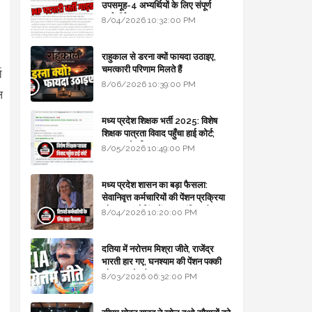
उपसमूह-4 अभ्यर्थियों के लिए संपूर्ण
मार्गदर्शिका
8/04/2026 10:32:00 PM
राहुकाल से डरना क्यों फायदा उठाइए,
चमत्कारी परिणाम मिलते हैं
ि
8/06/2026 10:39:00 PM
ल
मध्य प्रदेश शिक्षक भर्ती 2025: विशेष
शिक्षक पात्रता विवाद पहुँचा हाई कोर्ट;
सरकार से माँगा जवाब
8/05/2026 10:49:00 PM
मध्य प्रदेश शासन का बड़ा फैसला:
सेवानिवृत्त कर्मचारियों की पेंशन प्रक्रिया
और बजट कोडिंग में हुए क्रांतिकारी
8/04/2026 10:20:00 PM
बदलाव
दतिया में नरोत्तम मिश्रा जीते, राजेंद्र
भारती हार गए, घनश्याम की पेंशन पक्की
और आशुतोष बैक टू...
8/03/2026 06:32:00 PM