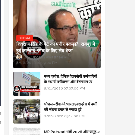
BHOPAL
शिवराज सिंह के बेटे का पनीर पकड़ा?, रायपुर में
हुई कार्रवाई, जांच के लिए लैब भेजा
Updesh Awasthee
8/06/2026 10:09:00 PM
मध्य प्रदेश: दैनिक वेतनभोगी कर्मचारियों
के स्थायी वर्गीकरण और वेतनमान पर
सरकार का बड़ा स्पष्टीकरण
8/01/2026 07:07:00 PM
भोपाल–रीवा वंदे भारत एक्सप्रेस में बर्थों
की संख्या डबल से ज्यादा हुई
ा
8/06/2026 09:14:00 PM
ा
MP Patwari भर्ती 2026 और समूह-2