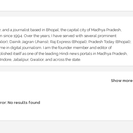
and a journalist based in Bhopal, the capital city of Madhya Pradesh,
sm since 1994. Over the years, I have served with several prominent
ior), Dainik Jagran (Jhansi), Raj Express (Bhopal), Pradesh Today (Bhopal);
ime in digital journalism. I am the founder member and editor of
shed itself as one of the leading Hindi news portals in Madhya Pradesh,
ndore, Jabalpur, Gwalior, and across the state.
Show more
ror:
No results found