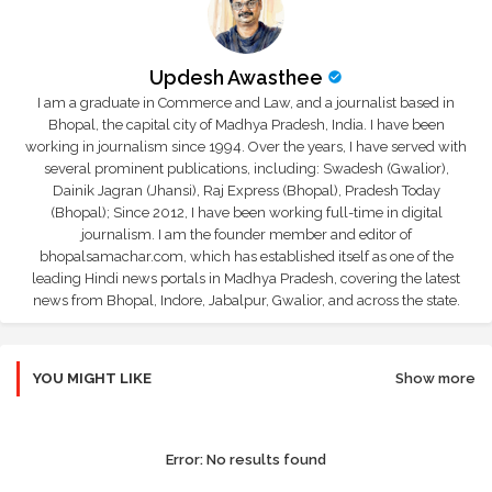
Updesh Awasthee
I am a graduate in Commerce and Law, and a journalist based in
Bhopal, the capital city of Madhya Pradesh, India. I have been
working in journalism since 1994. Over the years, I have served with
several prominent publications, including: Swadesh (Gwalior),
Dainik Jagran (Jhansi), Raj Express (Bhopal), Pradesh Today
(Bhopal); Since 2012, I have been working full-time in digital
journalism. I am the founder member and editor of
bhopalsamachar.com, which has established itself as one of the
leading Hindi news portals in Madhya Pradesh, covering the latest
news from Bhopal, Indore, Jabalpur, Gwalior, and across the state.
YOU MIGHT LIKE
Show more
Error:
No results found