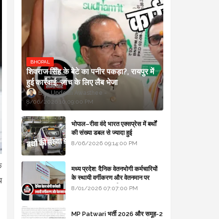
BHOPAL
शिवराज सिंह के बेटे का पनीर पकड़ा?, रायपुर में
हुई कार्रवाई, जांच के लिए लैब भेजा
Updesh Awasthee
8/06/2026 10:09:00 PM
भोपाल–रीवा वंदे भारत एक्सप्रेस में बर्थों
की संख्या डबल से ज्यादा हुई
8/06/2026 09:14:00 PM
े
मध्य प्रदेश: दैनिक वेतनभोगी कर्मचारियों
के स्थायी वर्गीकरण और वेतनमान पर
थ
सरकार का बड़ा स्पष्टीकरण
8/01/2026 07:07:00 PM
MP Patwari भर्ती 2026 और समूह-2