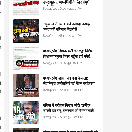
उपसमूह-4 अभ्यर्थियों के लिए संपूर्ण
ं
मार्गदर्शिका
8/04/2026 10:32:00 PM
े
राहुकाल से डरना क्यों फायदा उठाइए,
चमत्कारी परिणाम मिलते हैं
8/06/2026 10:39:00 PM
ी
त
मध्य प्रदेश शिक्षक भर्ती 2025: विशेष
शिक्षक पात्रता विवाद पहुँचा हाई कोर्ट;
सरकार से माँगा जवाब
8/05/2026 10:49:00 PM
त
मध्य प्रदेश शासन का बड़ा फैसला:
ख
सेवानिवृत्त कर्मचारियों की पेंशन प्रक्रिया
और बजट कोडिंग में हुए क्रांतिकारी
8/04/2026 10:20:00 PM
ग
बदलाव
दतिया में नरोत्तम मिश्रा जीते, राजेंद्र
भारती हार गए, घनश्याम की पेंशन पक्की
और आशुतोष बैक टू...
8/03/2026 06:32:00 PM
ा
ल