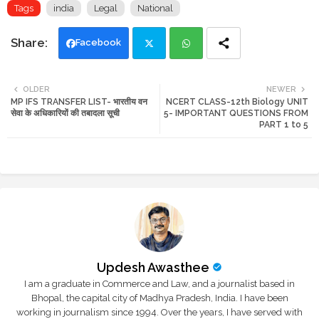
Tags
india
Legal
National
Facebook
Twi
Wh
OLDER
NEWER
MP IFS TRANSFER LIST- भारतीय वन
NCERT CLASS-12th Biology UNIT
tte
ats
सेवा के अधिकारियों की तबादला सूची
5- IMPORTANT QUESTIONS FROM
PART 1 to 5
r
app
Updesh Awasthee
I am a graduate in Commerce and Law, and a journalist based in
Bhopal, the capital city of Madhya Pradesh, India. I have been
working in journalism since 1994. Over the years, I have served with