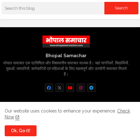
Bhopal Samachar
भोपाल समाचार एक प्रतिष्ठित और विश्वसनीय समाचार माध्यम है। यहां नागरिकों, विद्यार्थियों,
युवाओं, व्यापारियों, कर्मचारियों एवं महिलाओं के लिए महत्वपूर्ण और उपयोगी समाचार मिलते
हैं।
Home
About
Contact us
Privacy Policy
Our website uses cookies to enhance your experience.
Check
Now
Grievance
Disclaimer
sitemap
Ok, Go it!
All Right Reserved Copyright
BhopalSmachar.com