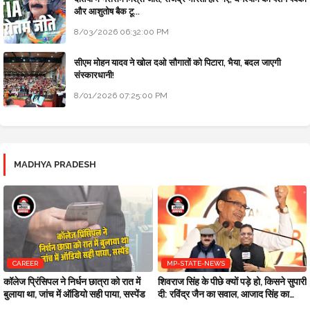
और आशुतोष बैक टू...
8/03/2026 06:32:00 PM
सीएम मोहन यादव ने खोल दओ सौगातों को पिटारा, भैया, बदल जाएगी
संस्कारधानी!
8/01/2026 07:25:00 PM
MADHYA PRADESH
CAREER
MP-STATE-NEWS
कॉलेज प्रिंसिपल ने निर्धन छात्रा को रात में
शिवराज सिंह के पीछे क्यों पड़े हो, किसने सुपारी
बुलाया था, जांच में ऑडियो सही पाया, सस्पेंड
दी: रविंद्र जैन का सवाल, आजाद सिंह का
जवाब