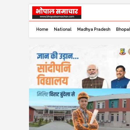
Home
National
Madhya Pradesh
Bhopa