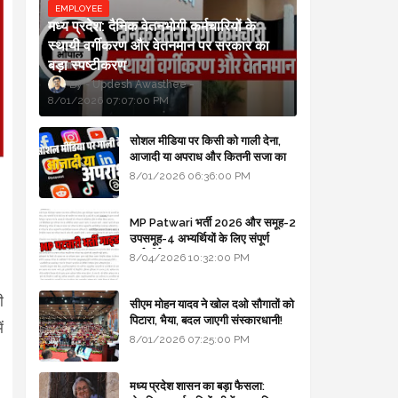
EMPLOYEE
मध्य प्रदेश: दैनिक वेतनभोगी कर्मचारियों के
स्थायी वर्गीकरण और वेतनमान पर सरकार का
बड़ा स्पष्टीकरण
Updesh Awasthee
8/01/2026 07:07:00 PM
सोशल मीडिया पर किसी को गाली देना,
आजादी या अपराध और कितनी सजा का
प्रावधान - free legal advice
8/01/2026 06:36:00 PM
MP Patwari भर्ती 2026 और समूह-2
उपसमूह-4 अभ्यर्थियों के लिए संपूर्ण
मार्गदर्शिका
8/04/2026 10:32:00 PM
ी
सीएम मोहन यादव ने खोल दओ सौगातों को
पिटारा, भैया, बदल जाएगी संस्कारधानी!
ं
8/01/2026 07:25:00 PM
मध्य प्रदेश शासन का बड़ा फैसला: