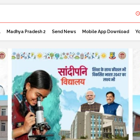
l
Madhya Pradesh 2
Send News
Mobile App Download
Y