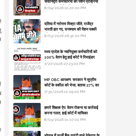
सेवानिवृत्त कर्मचारियों की पेंशन प्रक्रिया
और बजट कोडिंग में हुए क्रांतिकारी
8/04/2026 10:20:00 PM
बदलाव
ह
दतिया में नरोत्तम मिश्रा जीते, राजेंद्र
भारती हार गए, घनश्याम की पेंशन पक्की
ु
और आशुतोष बैक टू...
8/03/2026 06:32:00 PM
ि
मध्य प्रदेश के नवनियुक्त कर्मचारियों को
100% वेतन हेतु हाई कोर्ट ने रिमाइंडर
लिखा
7/27/2026 07:23:00 PM
MP OBC आरक्षण: सरकार ने सुप्रीम
ं
कोर्ट के वकील को भेजा, बताया 27% का
कानूनी आधार
7/30/2026 10:05:00 PM
ख
े
हमारे शिक्षक ऐप: वेतन रोकना या कार्रवाई
करना गलत, हाई कोर्ट में याचिका
8/03/2026 01:07:00 PM
ा
भोपाल में फर्जी बैंक गारंटी वाले ठेकेदार के