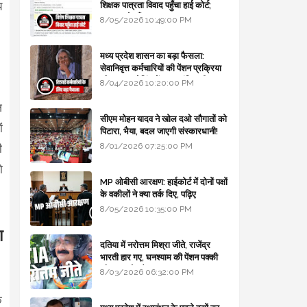
य
शिक्षक पात्रता विवाद पहुँचा हाई कोर्ट;
सरकार से माँगा जवाब
8/05/2026 10:49:00 PM
मध्य प्रदेश शासन का बड़ा फैसला:
सेवानिवृत्त कर्मचारियों की पेंशन प्रक्रिया
और बजट कोडिंग में हुए क्रांतिकारी
8/04/2026 10:20:00 PM
बदलाव
ज
सीएम मोहन यादव ने खोल दओ सौगातों को
ं
पिटारा, भैया, बदल जाएगी संस्कारधानी!
8/01/2026 07:25:00 PM
ी
ो
MP ओबीसी आरक्षण: हाईकोर्ट में दोनों पक्षों
के वकीलों ने क्या तर्क दिए, पढ़िए
8/05/2026 10:35:00 PM
ा
दतिया में नरोत्तम मिश्रा जीते, राजेंद्र
भारती हार गए, घनश्याम की पेंशन पक्की
और आशुतोष बैक टू...
8/03/2026 06:32:00 PM
ि