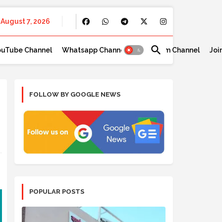
August 7, 2026
ouTube Channel
Whatsapp Channel
Telegram Channel
Joi
FOLLOW BY GOOGLE NEWS
POPULAR POSTS