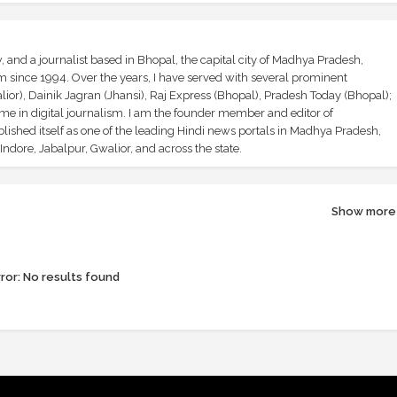
and a journalist based in Bhopal, the capital city of Madhya Pradesh,
sm since 1994. Over the years, I have served with several prominent
ior), Dainik Jagran (Jhansi), Raj Express (Bhopal), Pradesh Today (Bhopal);
ime in digital journalism. I am the founder member and editor of
shed itself as one of the leading Hindi news portals in Madhya Pradesh,
ndore, Jabalpur, Gwalior, and across the state.
Show more
ror:
No results found