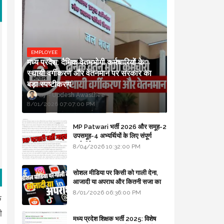
EMPLOYEE
मध्य प्रदेश: दैनिक वेतनभोगी कर्मचारियों के
स्थायी वर्गीकरण और वेतनमान पर सरकार का
बड़ा स्पष्टीकरण
Updesh Awasthee
8/01/2026 07:07:00 PM
MP Patwari भर्ती 2026 और समूह-2
उपसमूह-4 अभ्यर्थियों के लिए संपूर्ण
मार्गदर्शिका
8/04/2026 10:32:00 PM
सोशल मीडिया पर किसी को गाली देना,
आजादी या अपराध और कितनी सजा का
प्रावधान - free legal advice
8/01/2026 06:36:00 PM
ि
ी
मध्य प्रदेश शिक्षक भर्ती 2025: विशेष