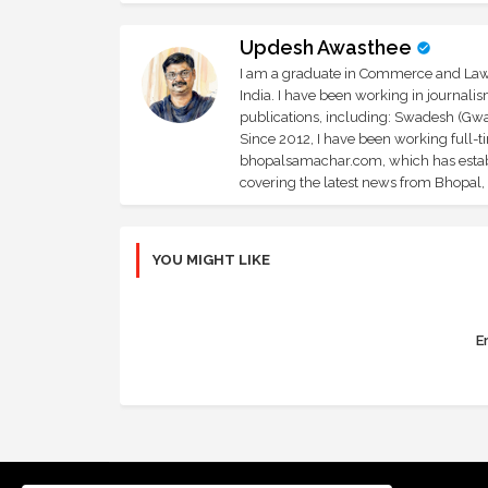
Updesh Awasthee
I am a graduate in Commerce and Law, 
India. I have been working in journali
publications, including: Swadesh (Gwal
Since 2012, I have been working full-t
bhopalsamachar.com, which has establi
covering the latest news from Bhopal, I
YOU MIGHT LIKE
Er