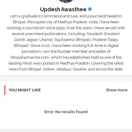
Updesh Awasthee
I am a graduate in Commerce and Law, and a journalist based in
Bhopal, the capital city of Madhya Pradesh, India. I have been
working in journalism since 1994. Over the years, I have served with
several prominent publications, including: Swadesh (Gwalior),
Dainik Jagran (Jhansi), Raj Express (Bhopal), Pradesh Today
(Bhopal); Since 2012, I have been working full-time in digital
journalism. I am the founder member and editor of
bhopalsamachar.com, which has established itself as one of the
leading Hindi news portals in Madhya Pradesh, covering the latest
news from Bhopal, Indore, Jabalpur, Gwalior, and across the state.
YOU MIGHT LIKE
Show more
Error:
No results found