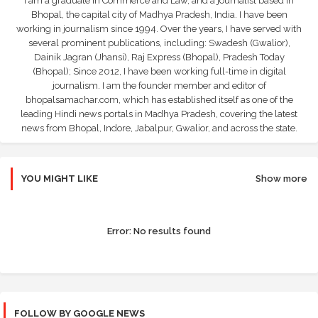
I am a graduate in Commerce and Law, and a journalist based in
Bhopal, the capital city of Madhya Pradesh, India. I have been
working in journalism since 1994. Over the years, I have served with
several prominent publications, including: Swadesh (Gwalior),
Dainik Jagran (Jhansi), Raj Express (Bhopal), Pradesh Today
(Bhopal); Since 2012, I have been working full-time in digital
journalism. I am the founder member and editor of
bhopalsamachar.com, which has established itself as one of the
leading Hindi news portals in Madhya Pradesh, covering the latest
news from Bhopal, Indore, Jabalpur, Gwalior, and across the state.
YOU MIGHT LIKE
Show more
Error:
No results found
FOLLOW BY GOOGLE NEWS