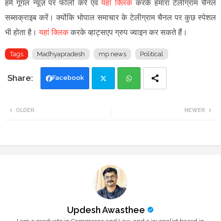
हमें गूगल न्यूज़ पर फॉलो करें एवं
यहां क्लिक
करके हमारा टेलीग्राम चैनल
सब्सक्राइब करें। क्योंकि भोपाल समाचार के टेलीग्राम चैनल पर कुछ स्पेशल
भी होता है।
यहां क्लिक
करके व्हाट्सएप ग्रुप ज्वाइन कर सकते हैं
।
Tags
Madhyapradesh
mp news
Political
Facebook
Twi
Wh
OLDER
NEWER
tte
ats
r
app
Updesh Awasthee