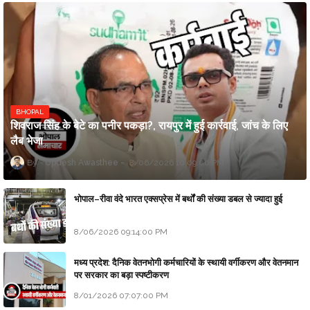
BHOPAL
शिवराज सिंह के बेटे का पनीर पकड़ा?, रायपुर में हुई कार्रवाई, जांच के लिए
लैब भेजा
Updesh Awasthee
8/06/2026 10:09:00 PM
भोपाल–रीवा वंदे भारत एक्सप्रेस में बर्थों की संख्या डबल से ज्यादा हुई
8/06/2026 09:14:00 PM
मध्य प्रदेश: दैनिक वेतनभोगी कर्मचारियों के स्थायी वर्गीकरण और वेतनमान
पर सरकार का बड़ा स्पष्टीकरण
8/01/2026 07:07:00 PM