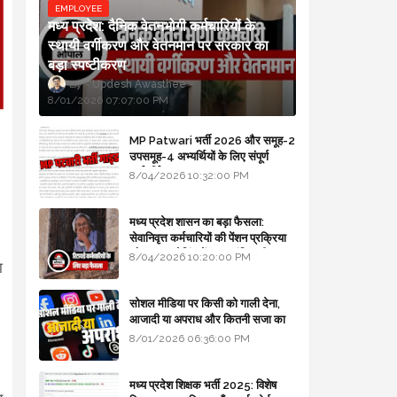
EMPLOYEE
मध्य प्रदेश: दैनिक वेतनभोगी कर्मचारियों के
स्थायी वर्गीकरण और वेतनमान पर सरकार का
बड़ा स्पष्टीकरण
Updesh Awasthee
8/01/2026 07:07:00 PM
MP Patwari भर्ती 2026 और समूह-2
उपसमूह-4 अभ्यर्थियों के लिए संपूर्ण
मार्गदर्शिका
8/04/2026 10:32:00 PM
मध्य प्रदेश शासन का बड़ा फैसला:
सेवानिवृत्त कर्मचारियों की पेंशन प्रक्रिया
और बजट कोडिंग में हुए क्रांतिकारी
8/04/2026 10:20:00 PM
ा
बदलाव
सोशल मीडिया पर किसी को गाली देना,
आजादी या अपराध और कितनी सजा का
प्रावधान - free legal advice
8/01/2026 06:36:00 PM
मध्य प्रदेश शिक्षक भर्ती 2025: विशेष