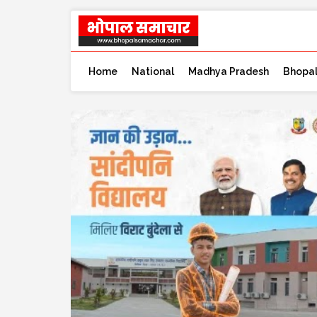
Home
National
Madhya Pradesh
Bhopa