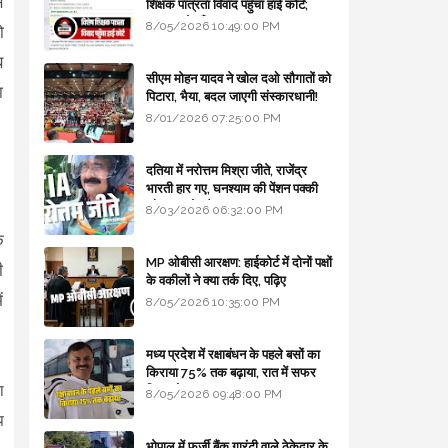
स
शिक्षक पात्रता विवाद पहुँचा हाई कोर्ट;
सरकार से माँगा जवाब
8/05/2026 10:49:00 PM
ो
ब
सीएम मोहन यादव ने खोल दओ सौगातों को
ा
पिटारा, भैया, बदल जाएगी संस्कारधानी!
8/01/2026 07:25:00 PM
दतिया में नरोत्तम मिश्रा जीते, राजेंद्र
भारती हार गए, घनश्याम की पेंशन पक्की
और आशुतोष बैक टू...
8/03/2026 06:32:00 PM
ि
MP ओबीसी आरक्षण: हाईकोर्ट में दोनों पक्षों
ी
के वकीलों ने क्या तर्क दिए, पढ़िए
ं
8/05/2026 10:35:00 PM
मध्य प्रदेश में रक्षाबंधन के पहले बसों का
किराया 75% तक बढ़ाया, रात में सफर
ा
किया तो 10% एक्स्ट्रा
8/05/2026 09:48:00 PM
प
भोपाल में फर्जी बैंक गारंटी वाले ठेकेदार के