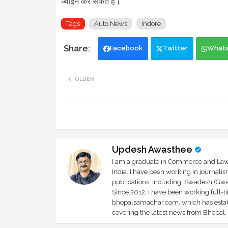
ज्वाइन कर सकते हैं।
Tags
Auto News
Indore
Facebook
Twitter
What
OLDER
Updesh Awasthee
I am a graduate in Commerce and Law, 
India. I have been working in journali
publications, including: Swadesh (Gwal
Since 2012, I have been working full-t
bhopalsamachar.com, which has establi
covering the latest news from Bhopal, I