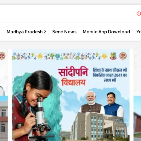
l
Madhya Pradesh 2
Send News
Mobile App Download
Y