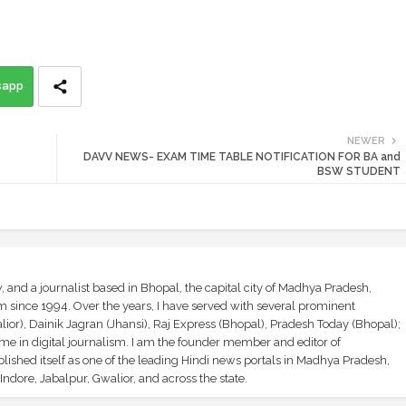
sapp
NEWER
DAVV NEWS- EXAM TIME TABLE NOTIFICATION FOR BA and
BSW STUDENT
and a journalist based in Bhopal, the capital city of Madhya Pradesh,
sm since 1994. Over the years, I have served with several prominent
ior), Dainik Jagran (Jhansi), Raj Express (Bhopal), Pradesh Today (Bhopal);
ime in digital journalism. I am the founder member and editor of
shed itself as one of the leading Hindi news portals in Madhya Pradesh,
ndore, Jabalpur, Gwalior, and across the state.