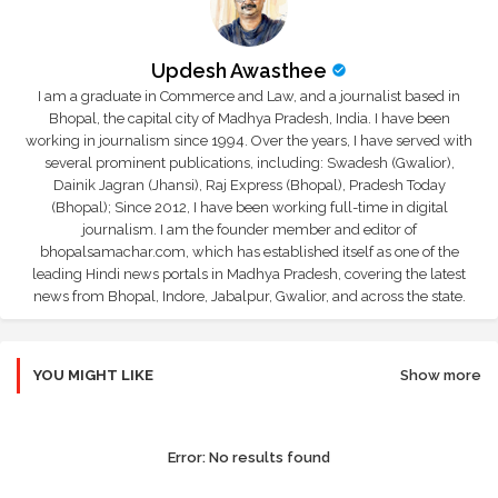
Updesh Awasthee
I am a graduate in Commerce and Law, and a journalist based in
Bhopal, the capital city of Madhya Pradesh, India. I have been
working in journalism since 1994. Over the years, I have served with
several prominent publications, including: Swadesh (Gwalior),
Dainik Jagran (Jhansi), Raj Express (Bhopal), Pradesh Today
(Bhopal); Since 2012, I have been working full-time in digital
journalism. I am the founder member and editor of
bhopalsamachar.com, which has established itself as one of the
leading Hindi news portals in Madhya Pradesh, covering the latest
news from Bhopal, Indore, Jabalpur, Gwalior, and across the state.
YOU MIGHT LIKE
Show more
Error:
No results found