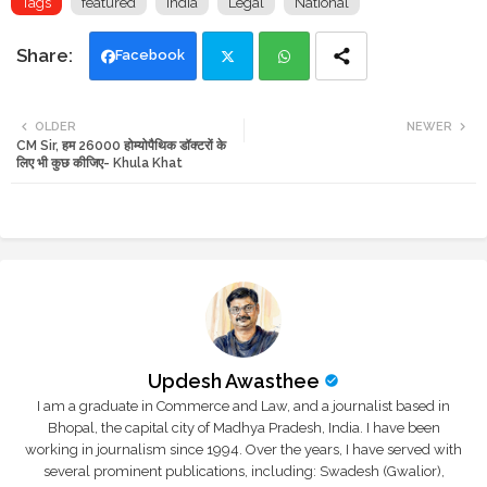
Tags
featured
india
Legal
National
Facebook
Twi
Wh
OLDER
NEWER
CM Sir, हम 26000 होम्योपैथिक डॉक्टरों के
tte
ats
लिए भी कुछ कीजिए- Khula Khat
r
app
Updesh Awasthee
I am a graduate in Commerce and Law, and a journalist based in
Bhopal, the capital city of Madhya Pradesh, India. I have been
working in journalism since 1994. Over the years, I have served with
several prominent publications, including: Swadesh (Gwalior),