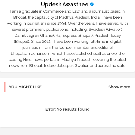
Updesh Awasthee
I am a graduate in Commerce and Law, and a journalist based in
Bhopal, the capital city of Madhya Pradesh, India. I have been
working in journalism since 1994. Over the years, I have served with
several prominent publications, including: Swadesh (Gwalior),
Dainik Jagran (Jhansi), Raj Express (Bhopal), Pradesh Today
(Bhopal); Since 2012, I have been working full-time in digital
journalism. I am the founder member and editor of
bhopalsamachar.com, which has established itself as one of the
leading Hindi news portals in Madhya Pradesh, covering the latest
news from Bhopal, Indore, Jabalpur, Gwalior, and across the state.
YOU MIGHT LIKE
Show more
Error:
No results found