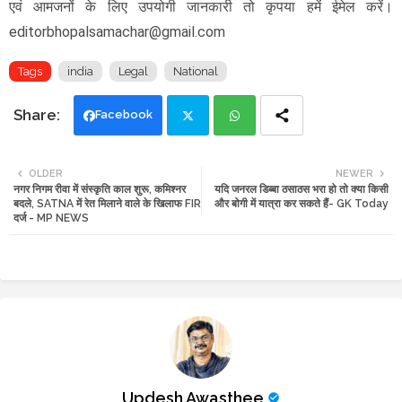
एवं आमजनों के लिए उपयोगी जानकारी तो कृपया हमें ईमेल करें।
editorbhopalsamachar@gmail.com
Tags
india
Legal
National
Facebook
Twi
Wh
OLDER
NEWER
नगर निगम रीवा में संस्कृति काल शुरू, कमिश्नर
यदि जनरल डिब्बा ठसाठस भरा हो तो क्या किसी
tte
ats
बदले, SATNA में रेत मिलाने वाले के खिलाफ FIR
और बोगी में यात्रा कर सकते हैं- GK Today
दर्ज - MP NEWS
r
app
Updesh Awasthee