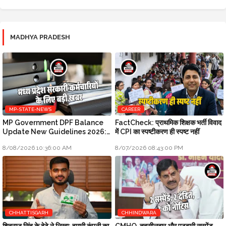
MADHYA PRADESH
MP-STATE-NEWS
CAREER
MP Government DPF Balance
FactCheck: प्राथमिक शिक्षक भर्ती विवाद
Update New Guidelines 2026:
में CPI का स्पष्टीकरण ही स्पष्ट नहीं
मध्य प्रदेश सरकारी कर्मचारियों के लिए बड़ी
8/08/2026 10:36:00 AM
8/07/2026 08:43:00 PM
खबर
CHHATTISGARH
CHHINDWARA