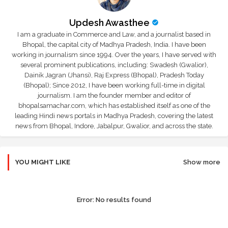
Updesh Awasthee
I am a graduate in Commerce and Law, and a journalist based in
Bhopal, the capital city of Madhya Pradesh, India. I have been
working in journalism since 1994. Over the years, I have served with
several prominent publications, including: Swadesh (Gwalior),
Dainik Jagran (Jhansi), Raj Express (Bhopal), Pradesh Today
(Bhopal); Since 2012, I have been working full-time in digital
journalism. I am the founder member and editor of
bhopalsamachar.com, which has established itself as one of the
leading Hindi news portals in Madhya Pradesh, covering the latest
news from Bhopal, Indore, Jabalpur, Gwalior, and across the state.
YOU MIGHT LIKE
Show more
Error:
No results found