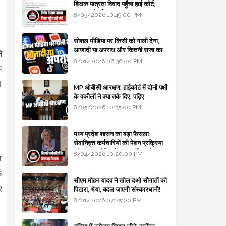
शिक्षक पात्रता विवाद पहुँचा हाई कोर्ट;
सरकार से माँगा जवाब
8/05/2026 10:49:00 PM
सोशल मीडिया पर किसी को गाली देना,
आजादी या अपराध और कितनी सजा का
े
प्रावधान - free legal advice
8/01/2026 06:36:00 PM
य
ा
MP ओबीसी आरक्षण: हाईकोर्ट में दोनों पक्षों
के वकीलों ने क्या तर्क दिए, पढ़िए
8/05/2026 10:35:00 PM
मध्य प्रदेश शासन का बड़ा फैसला:
सेवानिवृत्त कर्मचारियों की पेंशन प्रक्रिया
और बजट कोडिंग में हुए क्रांतिकारी
8/04/2026 10:20:00 PM
न
बदलाव
े
सीएम मोहन यादव ने खोल दओ सौगातों को
र
पिटारा, भैया, बदल जाएगी संस्कारधानी!
8/01/2026 07:25:00 PM