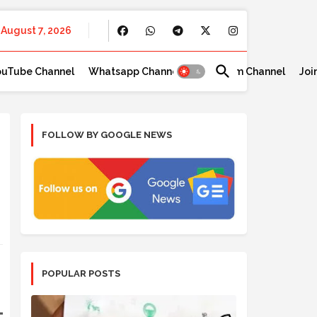
August 7, 2026
ouTube Channel
Whatsapp Channel
Telegram Channel
Joi
FOLLOW BY GOOGLE NEWS
POPULAR POSTS