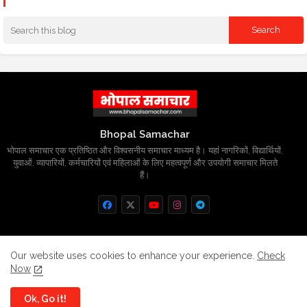
Bhopal Samachar
भोपाल समाचार एक प्रतिष्ठित और विश्वसनीय समाचार माध्यम है। यहां नागरिकों, विद्यार्थियों,
युवाओं, व्यापारियों, कर्मचारियों एवं महिलाओं के लिए महत्वपूर्ण और उपयोगी समाचार मिलते
हैं।
Home
About
Contact us
Privacy Policy
Our website uses cookies to enhance your experience.
Check
Now
Grievance
Disclaimer
sitemap
Ok, Go it!
All Right Reserved Copyright
BhopalSmachar.com