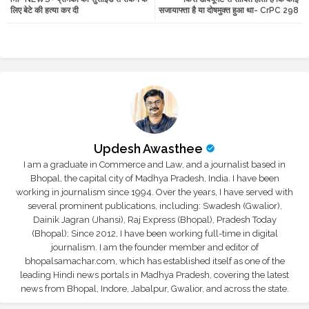
tte
ats
लिए बेटे की हत्या कर दी
सजायाफ्ता है या दोषमुक्त हुआ था- CrPC 298
r
app
Updesh Awasthee
I am a graduate in Commerce and Law, and a journalist based in
Bhopal, the capital city of Madhya Pradesh, India. I have been
working in journalism since 1994. Over the years, I have served with
several prominent publications, including: Swadesh (Gwalior),
Dainik Jagran (Jhansi), Raj Express (Bhopal), Pradesh Today
(Bhopal); Since 2012, I have been working full-time in digital
journalism. I am the founder member and editor of
bhopalsamachar.com, which has established itself as one of the
leading Hindi news portals in Madhya Pradesh, covering the latest
news from Bhopal, Indore, Jabalpur, Gwalior, and across the state.