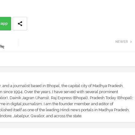
sapp
NEWER
निए
and a journalist based in Bhopal, the capital city of Madhya Pradesh,
sm since 1994. Over the years, I have served with several prominent
ior), Dainik Jagran (Jhansi), Raj Express (Bhopal), Pradesh Today (Bhopal);
ime in digital journalism. I am the founder member and editor of
shed itself as one of the leading Hindi news portals in Madhya Pradesh,
ndore, Jabalpur, Gwalior, and across the state.