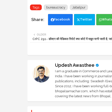
Tags
bureaucracy
Jabalpur
Facebook
Twitter
What
OLDER
CrPC 291- डॉक्टर की मेडिकल रिपोर्ट क्या कोर्ट में सबूत मानी जाती है, जा
Updesh Awasthee
I am a graduate in Commerce and Law, 
India. I have been working in journali
publications, including: Swadesh (Gwal
Since 2012, I have been working full-t
bhopalsamachar.com, which has establi
covering the latest news from Bhopal, I