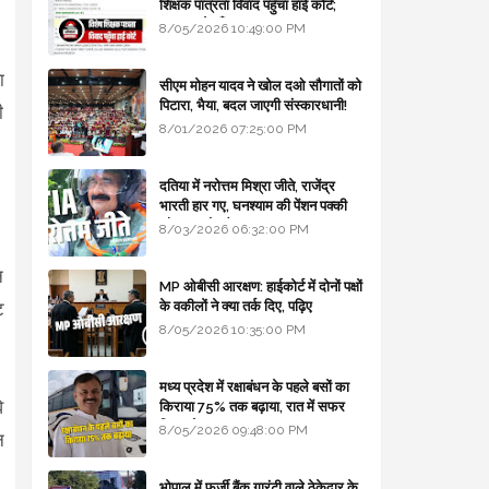
शिक्षक पात्रता विवाद पहुँचा हाई कोर्ट;
सरकार से माँगा जवाब
8/05/2026 10:49:00 PM
ा
सीएम मोहन यादव ने खोल दओ सौगातों को
पिटारा, भैया, बदल जाएगी संस्कारधानी!
ी
8/01/2026 07:25:00 PM
दतिया में नरोत्तम मिश्रा जीते, राजेंद्र
भारती हार गए, घनश्याम की पेंशन पक्की
और आशुतोष बैक टू...
8/03/2026 06:32:00 PM
न
MP ओबीसी आरक्षण: हाईकोर्ट में दोनों पक्षों
के वकीलों ने क्या तर्क दिए, पढ़िए
ट
8/05/2026 10:35:00 PM
मध्य प्रदेश में रक्षाबंधन के पहले बसों का
ि
किराया 75% तक बढ़ाया, रात में सफर
किया तो 10% एक्स्ट्रा
8/05/2026 09:48:00 PM
न
भोपाल में फर्जी बैंक गारंटी वाले ठेकेदार के