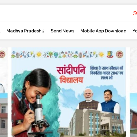
l
Madhya Pradesh 2
Send News
Mobile App Download
Y