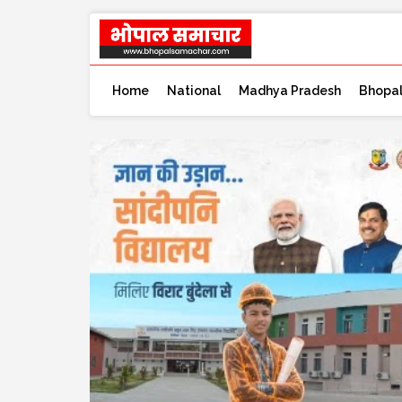
Home
National
Madhya Pradesh
Bhopa