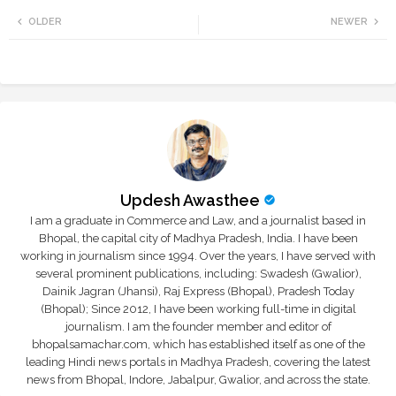
Twi
Wh
OLDER
NEWER
tte
ats
r
app
Updesh Awasthee
I am a graduate in Commerce and Law, and a journalist based in
Bhopal, the capital city of Madhya Pradesh, India. I have been
working in journalism since 1994. Over the years, I have served with
several prominent publications, including: Swadesh (Gwalior),
Dainik Jagran (Jhansi), Raj Express (Bhopal), Pradesh Today
(Bhopal); Since 2012, I have been working full-time in digital
journalism. I am the founder member and editor of
bhopalsamachar.com, which has established itself as one of the
leading Hindi news portals in Madhya Pradesh, covering the latest
news from Bhopal, Indore, Jabalpur, Gwalior, and across the state.