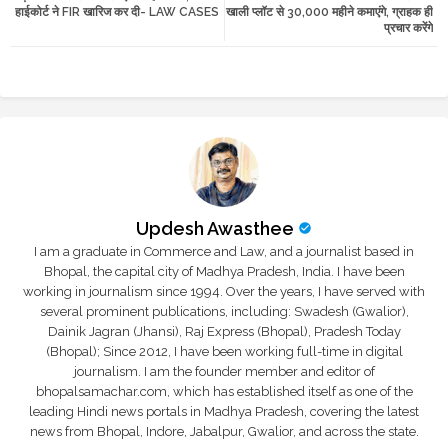
हाईकोर्ट ने FIR खारिज कर दी- LAW CASES
खाली प्लॉट से 30,000 महीने कमाएंगे, ग्राहक ही
प्रचार करेंगे
r
app
Updesh Awasthee
I am a graduate in Commerce and Law, and a journalist based in
Bhopal, the capital city of Madhya Pradesh, India. I have been
working in journalism since 1994. Over the years, I have served with
several prominent publications, including: Swadesh (Gwalior),
Dainik Jagran (Jhansi), Raj Express (Bhopal), Pradesh Today
(Bhopal); Since 2012, I have been working full-time in digital
journalism. I am the founder member and editor of
bhopalsamachar.com, which has established itself as one of the
leading Hindi news portals in Madhya Pradesh, covering the latest
news from Bhopal, Indore, Jabalpur, Gwalior, and across the state.