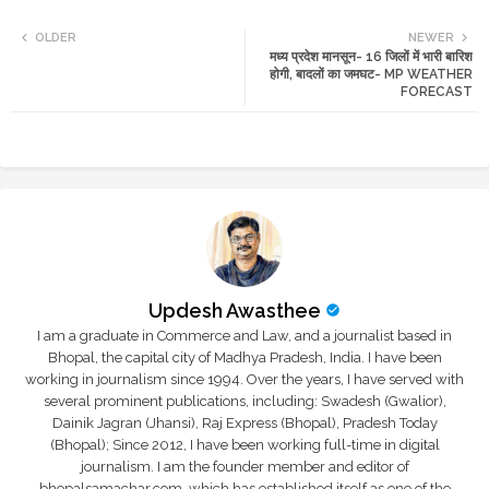
Twi
Wh
OLDER
NEWER
मध्य प्रदेश मानसून- 16 जिलों में भारी बारिश
tte
ats
होगी, बादलों का जमघट- MP WEATHER
FORECAST
r
app
Updesh Awasthee
I am a graduate in Commerce and Law, and a journalist based in
Bhopal, the capital city of Madhya Pradesh, India. I have been
working in journalism since 1994. Over the years, I have served with
several prominent publications, including: Swadesh (Gwalior),
Dainik Jagran (Jhansi), Raj Express (Bhopal), Pradesh Today
(Bhopal); Since 2012, I have been working full-time in digital
journalism. I am the founder member and editor of
bhopalsamachar.com, which has established itself as one of the