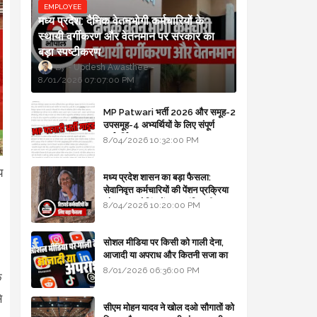
EMPLOYEE
मध्य प्रदेश: दैनिक वेतनभोगी कर्मचारियों के
स्थायी वर्गीकरण और वेतनमान पर सरकार का
बड़ा स्पष्टीकरण
Updesh Awasthee
8/01/2026 07:07:00 PM
MP Patwari भर्ती 2026 और समूह-2
उपसमूह-4 अभ्यर्थियों के लिए संपूर्ण
मार्गदर्शिका
8/04/2026 10:32:00 PM
य
मध्य प्रदेश शासन का बड़ा फैसला:
सेवानिवृत्त कर्मचारियों की पेंशन प्रक्रिया
।
और बजट कोडिंग में हुए क्रांतिकारी
8/04/2026 10:20:00 PM
बदलाव
सोशल मीडिया पर किसी को गाली देना,
आजादी या अपराध और कितनी सजा का
प्रावधान - free legal advice
8/01/2026 06:36:00 PM
े
े
सीएम मोहन यादव ने खोल दओ सौगातों को