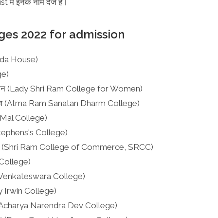
में इनके नाम दर्ज है।
eges 2022 for admission
anda House)
ge)
विमेन (Lady Shri Ram College for Women)
ॉलेज (Atma Ram Sanatan Dharm College)
 Mal College)
 Stephens's College)
र्स (Shri Ram College of Commerce, SRCC)
College)
ri Venkateswara College)
y Irwin College)
ेज (Acharya Narendra Dev College)