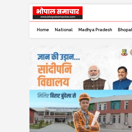
Home
National
Madhya Pradesh
Bhopa