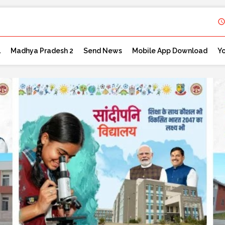
l
Madhya Pradesh 2
Send News
Mobile App Download
Y