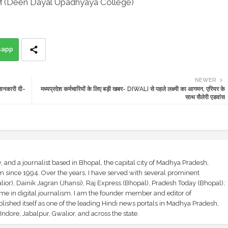
लेज (Deen Dayal Upadhyaya College)
sapp
NEWER
जानकारी दी-
मध्यप्रदेश कर्मचारियों के लिए बड़ी खबर- DIWALI से पहले लक्ष्मी का आगमन, एरियर के
साथ सैलेरी एडवांस
and a journalist based in Bhopal, the capital city of Madhya Pradesh,
sm since 1994. Over the years, I have served with several prominent
ior), Dainik Jagran (Jhansi), Raj Express (Bhopal), Pradesh Today (Bhopal);
ime in digital journalism. I am the founder member and editor of
shed itself as one of the leading Hindi news portals in Madhya Pradesh,
ndore, Jabalpur, Gwalior, and across the state.