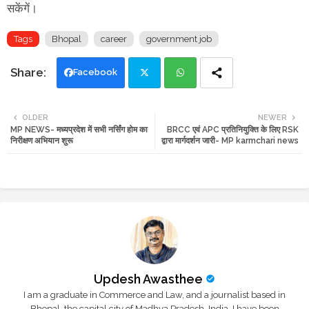
सकेंगें।
Tags
Bhopal
career
government job
Facebook
Twi
Wh
OLDER
NEWER
MP NEWS- मध्यप्रदेश में सभी नर्सिंग होम का
BRCC एवं APC प्रतिनियुक्ति के लिए RSK
tte
ats
निरीक्षण अभियान शुरू
द्वारा मार्गदर्शन जारी- MP karmchari news
r
app
Updesh Awasthee
I am a graduate in Commerce and Law, and a journalist based in
Bhopal, the capital city of Madhya Pradesh, India. I have been