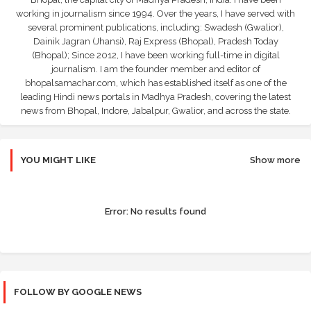
working in journalism since 1994. Over the years, I have served with
several prominent publications, including: Swadesh (Gwalior),
Dainik Jagran (Jhansi), Raj Express (Bhopal), Pradesh Today
(Bhopal); Since 2012, I have been working full-time in digital
journalism. I am the founder member and editor of
bhopalsamachar.com, which has established itself as one of the
leading Hindi news portals in Madhya Pradesh, covering the latest
news from Bhopal, Indore, Jabalpur, Gwalior, and across the state.
YOU MIGHT LIKE
Show more
Error:
No results found
FOLLOW BY GOOGLE NEWS