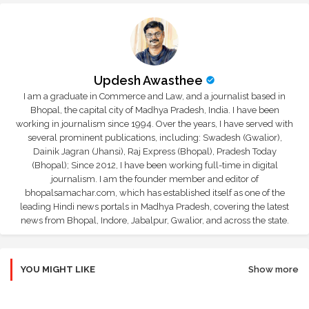
Updesh Awasthee
I am a graduate in Commerce and Law, and a journalist based in
Bhopal, the capital city of Madhya Pradesh, India. I have been
working in journalism since 1994. Over the years, I have served with
several prominent publications, including: Swadesh (Gwalior),
Dainik Jagran (Jhansi), Raj Express (Bhopal), Pradesh Today
(Bhopal); Since 2012, I have been working full-time in digital
journalism. I am the founder member and editor of
bhopalsamachar.com, which has established itself as one of the
leading Hindi news portals in Madhya Pradesh, covering the latest
news from Bhopal, Indore, Jabalpur, Gwalior, and across the state.
YOU MIGHT LIKE
Show more