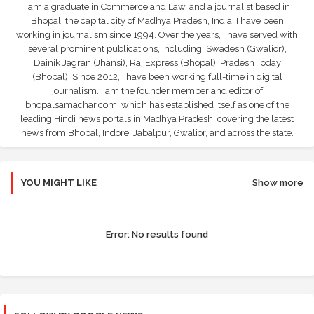
I am a graduate in Commerce and Law, and a journalist based in
Bhopal, the capital city of Madhya Pradesh, India. I have been
working in journalism since 1994. Over the years, I have served with
several prominent publications, including: Swadesh (Gwalior),
Dainik Jagran (Jhansi), Raj Express (Bhopal), Pradesh Today
(Bhopal); Since 2012, I have been working full-time in digital
journalism. I am the founder member and editor of
bhopalsamachar.com, which has established itself as one of the
leading Hindi news portals in Madhya Pradesh, covering the latest
news from Bhopal, Indore, Jabalpur, Gwalior, and across the state.
YOU MIGHT LIKE
Show more
Error:
No results found