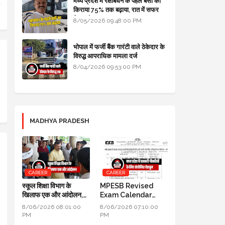
मध्य प्रदेश में रक्षाबंधन के पहले बसों का
किराया 75% तक बढ़ाया, रात में सफर
किया तो 10% एक्स्ट्रा
8/05/2026 09:48:00 PM
भोपाल में फर्जी बैंक गारंटी वाले ठेकेदार के
विरुद्ध आपराधिक मामला दर्ज
8/04/2026 09:53:00 PM
MADHYA PRADESH
CAREER
CAREER
स्कूल शिक्षा विभाग के
MPESB Revised
खिलाफ एक और आंदोलन,
Exam Calendar
DPI के सामने तीन दिन तक
2026: मध्य प्रदेश में
8/06/2026 08:01:00
8/06/2026 07:10:00
धरना प्रदर्शन होगा
सरकारी नौकरियों के लिए
PM
PM
संशोधित शेड्यूल