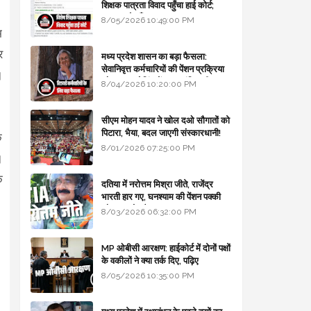
शिक्षक पात्रता विवाद पहुँचा हाई कोर्ट;
सरकार से माँगा जवाब
8/05/2026 10:49:00 PM
म
र
मध्य प्रदेश शासन का बड़ा फैसला:
सेवानिवृत्त कर्मचारियों की पेंशन प्रक्रिया
।
और बजट कोडिंग में हुए क्रांतिकारी
8/04/2026 10:20:00 PM
बदलाव
सीएम मोहन यादव ने खोल दओ सौगातों को
पिटारा, भैया, बदल जाएगी संस्कारधानी!
े
8/01/2026 07:25:00 PM
।
क
दतिया में नरोत्तम मिश्रा जीते, राजेंद्र
भारती हार गए, घनश्याम की पेंशन पक्की
और आशुतोष बैक टू...
8/03/2026 06:32:00 PM
MP ओबीसी आरक्षण: हाईकोर्ट में दोनों पक्षों
के वकीलों ने क्या तर्क दिए, पढ़िए
8/05/2026 10:35:00 PM