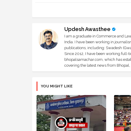
Updesh Awasthee
I am a graduate in Commerce and Law, 
India. I have been working in journali
publications, including: Swadesh (Gwal
Since 2012, I have been working full-t
bhopalsamachar.com, which has establi
covering the latest news from Bhopal, I
YOU MIGHT LIKE