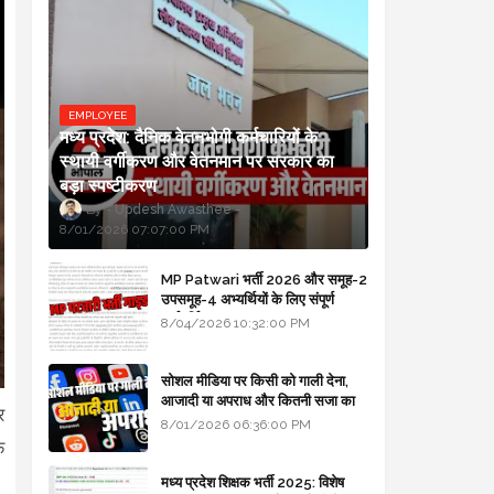
EMPLOYEE
मध्य प्रदेश: दैनिक वेतनभोगी कर्मचारियों के
स्थायी वर्गीकरण और वेतनमान पर सरकार का
बड़ा स्पष्टीकरण
Updesh Awasthee
8/01/2026 07:07:00 PM
MP Patwari भर्ती 2026 और समूह-2
उपसमूह-4 अभ्यर्थियों के लिए संपूर्ण
मार्गदर्शिका
8/04/2026 10:32:00 PM
सोशल मीडिया पर किसी को गाली देना,
आजादी या अपराध और कितनी सजा का
र
प्रावधान - free legal advice
8/01/2026 06:36:00 PM
फ
मध्य प्रदेश शिक्षक भर्ती 2025: विशेष