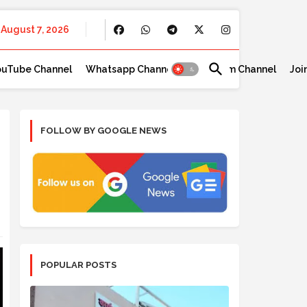
August 7, 2026
ouTube Channel
Whatsapp Channel
Telegram Channel
Joi
FOLLOW BY GOOGLE NEWS
POPULAR POSTS