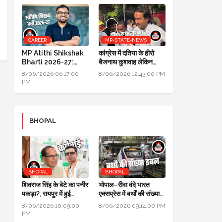
CAREER
MP-STATE-NEWS
MP Atithi Shikshak
कांग्रेस में दतिया के हीरो
Bharti 2026-27:
बैजनाथ कुशवाह लेकिन
प्रोफाइल अपडेट और
क्रेडिट जयवर्धन सिंह को
8/06/2026 06:17:00
8/06/2026 12:43:00 PM
ज्वाइनिंग की प्रक्रिया शुरू
PM
BHOPAL
BHOPAL
BHOPAL
शिवराज सिंह के बेटे का पनीर
भोपाल–रीवा वंदे भारत
पकड़ा?, रायपुर में हुई
एक्सप्रेस में बर्थों की संख्या
कार्रवाई, जांच के लिए लैब
डबल से ज्यादा हुई
8/06/2026 10:09:00
8/06/2026 09:14:00 PM
भेजा
PM