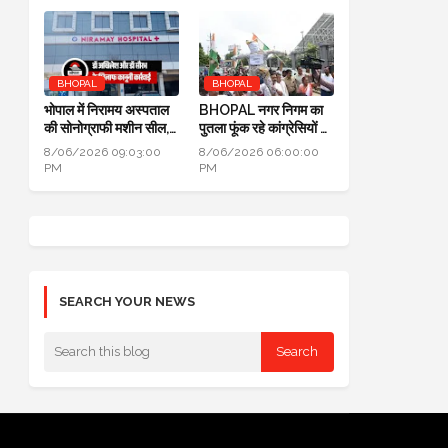
BHOPAL
BHOPAL
भोपाल में निरामय अस्पताल
BHOPAL नगर निगम का
की सोनोग्राफी मशीन सील,
पुतला फूंक रहे कांग्रेसियों ने
सीएमएचओ ने की कार्यवाही
कहा: जब एरिया कमर्शियल
8/06/2026 09:03:00
8/06/2026 06:00:00
नहीं तो टैक्स क्यों लिया
PM
PM
SEARCH YOUR NEWS