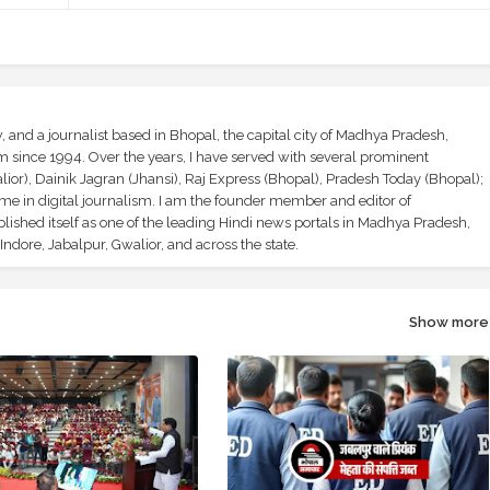
and a journalist based in Bhopal, the capital city of Madhya Pradesh,
sm since 1994. Over the years, I have served with several prominent
ior), Dainik Jagran (Jhansi), Raj Express (Bhopal), Pradesh Today (Bhopal);
ime in digital journalism. I am the founder member and editor of
shed itself as one of the leading Hindi news portals in Madhya Pradesh,
ndore, Jabalpur, Gwalior, and across the state.
Show more