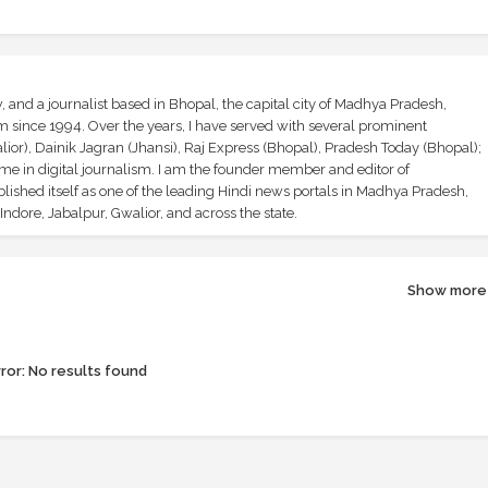
and a journalist based in Bhopal, the capital city of Madhya Pradesh,
sm since 1994. Over the years, I have served with several prominent
ior), Dainik Jagran (Jhansi), Raj Express (Bhopal), Pradesh Today (Bhopal);
ime in digital journalism. I am the founder member and editor of
shed itself as one of the leading Hindi news portals in Madhya Pradesh,
ndore, Jabalpur, Gwalior, and across the state.
Show more
ror:
No results found