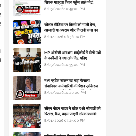
शिक्षक पात्रता विवाद पहुँचा हाई कोर्ट;
ा
सरकार से माँगा जवाब
8/05/2026 10:49:00 PM
र
र
सोशल मीडिया पर किसी को गाली देना,
आजादी या अपराध और कितनी सजा का
प्रावधान - free legal advice
8/01/2026 06:36:00 PM
च
MP ओबीसी आरक्षण: हाईकोर्ट में दोनों पक्षों
के वकीलों ने क्या तर्क दिए, पढ़िए
े
8/05/2026 10:35:00 PM
मध्य प्रदेश शासन का बड़ा फैसला:
सेवानिवृत्त कर्मचारियों की पेंशन प्रक्रिया
और बजट कोडिंग में हुए क्रांतिकारी
8/04/2026 10:20:00 PM
बदलाव
सीएम मोहन यादव ने खोल दओ सौगातों को
पिटारा, भैया, बदल जाएगी संस्कारधानी!
8/01/2026 07:25:00 PM