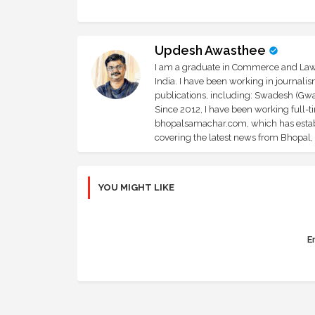
Updesh Awasthee
I am a graduate in Commerce and Law, 
India. I have been working in journali
publications, including: Swadesh (Gwal
Since 2012, I have been working full-t
bhopalsamachar.com, which has establi
covering the latest news from Bhopal, I
YOU MIGHT LIKE
Er