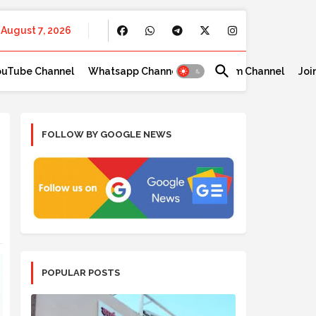
August 7, 2026
ouTube Channel
Whatsapp Channel
Telegram Channel
Joi
FOLLOW BY GOOGLE NEWS
POPULAR POSTS