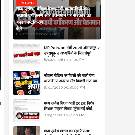
EMPLOYEE
मध्य प्रदेश: दैनिक वेतनभोगी कर्मचारियों के
स्थायी वर्गीकरण और वेतनमान पर सरकार का
बड़ा स्पष्टीकरण
Updesh Awasthee
8/01/2026 07:07:00 PM
MP Patwari भर्ती 2026 और समूह-2
उपसमूह-4 अभ्यर्थियों के लिए संपूर्ण
मार्गदर्शिका
8/04/2026 10:32:00 PM
सोशल मीडिया पर किसी को गाली देना,
आजादी या अपराध और कितनी सजा का
प्रावधान - free legal advice
8/01/2026 06:36:00 PM
ि
मध्य प्रदेश शिक्षक भर्ती 2025: विशेष
शिक्षक पात्रता विवाद पहुँचा हाई कोर्ट;
सरकार से माँगा जवाब
8/05/2026 10:49:00 PM
।
मध्य प्रदेश शासन का बड़ा फैसला: