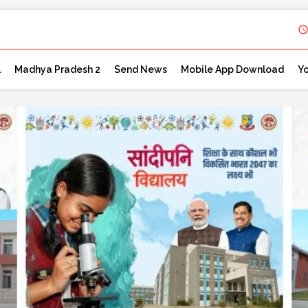
l
Madhya Pradesh 2
Send News
Mobile App Download
Y