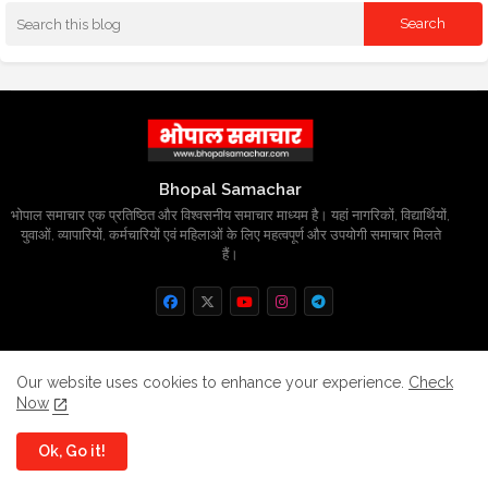
Bhopal Samachar
भोपाल समाचार एक प्रतिष्ठित और विश्वसनीय समाचार माध्यम है। यहां नागरिकों, विद्यार्थियों,
युवाओं, व्यापारियों, कर्मचारियों एवं महिलाओं के लिए महत्वपूर्ण और उपयोगी समाचार मिलते
हैं।
Home
About
Contact us
Privacy Policy
Our website uses cookies to enhance your experience.
Check
Now
Grievance
Disclaimer
sitemap
Ok, Go it!
All Right Reserved Copyright
BhopalSmachar.com