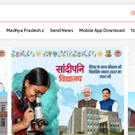
l
Madhya Pradesh 2
Send News
Mobile App Download
Y