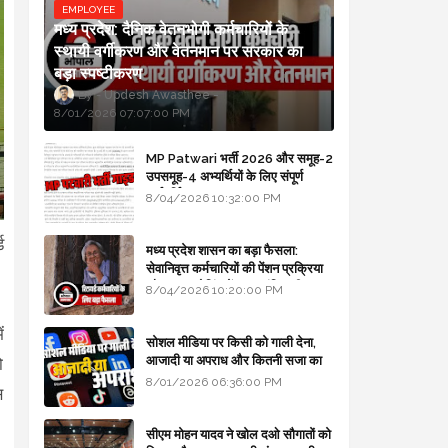
EMPLOYEE
मध्य प्रदेश: दैनिक वेतनभोगी कर्मचारियों के
स्थायी वर्गीकरण और वेतनमान पर सरकार का
बड़ा स्पष्टीकरण
Updesh Awasthee
8/01/2026 07:07:00 PM
MP Patwari भर्ती 2026 और समूह-2
उपसमूह-4 अभ्यर्थियों के लिए संपूर्ण
मार्गदर्शिका
8/04/2026 10:32:00 PM
ड
मध्य प्रदेश शासन का बड़ा फैसला:
सेवानिवृत्त कर्मचारियों की पेंशन प्रक्रिया
और बजट कोडिंग में हुए क्रांतिकारी
8/04/2026 10:20:00 PM
बदलाव
ं
सोशल मीडिया पर किसी को गाली देना,
आजादी या अपराध और कितनी सजा का
ो
प्रावधान - free legal advice
8/01/2026 06:36:00 PM
स
सीएम मोहन यादव ने खोल दओ सौगातों को