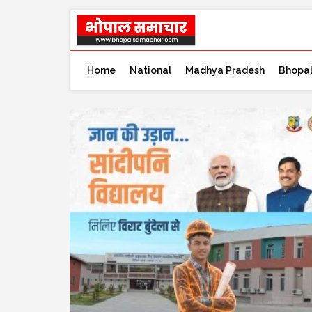
Home
National
Madhya Pradesh
Bhopa