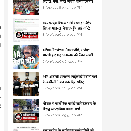
पिटारा, भैया, बदल जाएगी संस्कारधानी!
8/01/2026 07:25:00 PM
मध्य प्रदेश शिक्षक भर्ती 2025: विशेष
र
शिक्षक पात्रता विवाद पहुँचा हाई कोर्ट;
सरकार से माँगा जवाब
8/05/2026 10:49:00 PM
े
ी
दतिया में नरोत्तम मिश्रा जीते, राजेंद्र
भारती हार गए, घनश्याम की पेंशन पक्की
और आशुतोष बैक टू...
8/03/2026 06:32:00 PM
MP ओबीसी आरक्षण: हाईकोर्ट में दोनों पक्षों
के वकीलों ने क्या तर्क दिए, पढ़िए
श
8/05/2026 10:35:00 PM
े
भोपाल में फर्जी बैंक गारंटी वाले ठेकेदार के
ए
विरुद्ध आपराधिक मामला दर्ज
8/04/2026 09:53:00 PM
मध्य प्रदेश के नवनियुक्त कर्मचारियों को