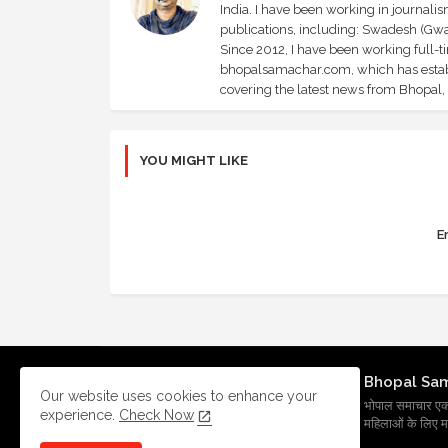
India. I have been working in journali
publications, including: Swadesh (Gwal
Since 2012, I have been working full-t
bhopalsamachar.com, which has establi
covering the latest news from Bhopal, I
YOU MIGHT LIKE
Er
Bhopal Sa
Our website uses cookies to enhance your
भोपाल समाचार एक प्र
experience.
Check Now
महिलाओं के लिए मह