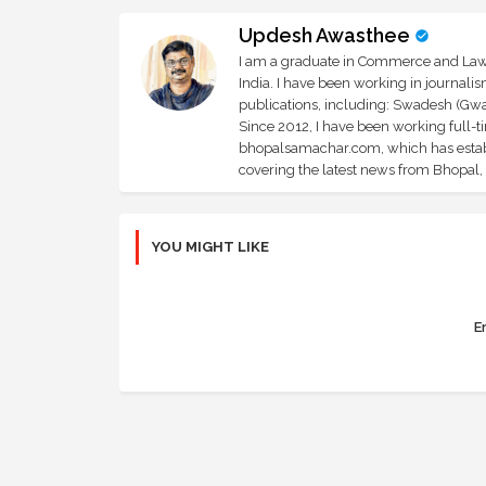
Updesh Awasthee
I am a graduate in Commerce and Law, 
India. I have been working in journali
publications, including: Swadesh (Gwal
Since 2012, I have been working full-t
bhopalsamachar.com, which has establi
covering the latest news from Bhopal, I
YOU MIGHT LIKE
Er