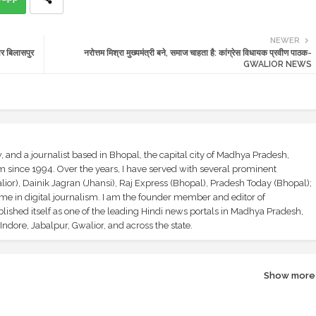
NEWER
र बिलासपुर
नरोत्तम मिश्रा मुख्यमंत्री बने, समाज चाहता है: कांग्रेस विधायक प्रवीण पाठक-
GWALIOR NEWS
and a journalist based in Bhopal, the capital city of Madhya Pradesh,
sm since 1994. Over the years, I have served with several prominent
ior), Dainik Jagran (Jhansi), Raj Express (Bhopal), Pradesh Today (Bhopal);
ime in digital journalism. I am the founder member and editor of
shed itself as one of the leading Hindi news portals in Madhya Pradesh,
ndore, Jabalpur, Gwalior, and across the state.
Show more