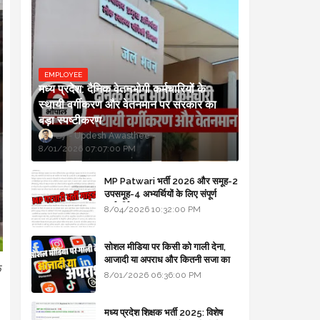
EMPLOYEE
मध्य प्रदेश: दैनिक वेतनभोगी कर्मचारियों के
स्थायी वर्गीकरण और वेतनमान पर सरकार का
बड़ा स्पष्टीकरण
Updesh Awasthee
8/01/2026 07:07:00 PM
MP Patwari भर्ती 2026 और समूह-2
उपसमूह-4 अभ्यर्थियों के लिए संपूर्ण
मार्गदर्शिका
8/04/2026 10:32:00 PM
सोशल मीडिया पर किसी को गाली देना,
आजादी या अपराध और कितनी सजा का
े
प्रावधान - free legal advice
8/01/2026 06:36:00 PM
मध्य प्रदेश शिक्षक भर्ती 2025: विशेष