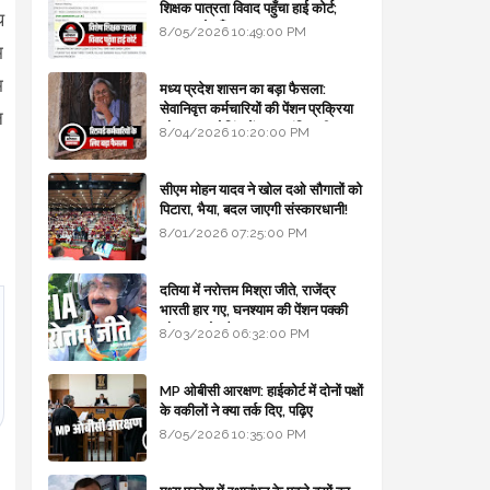
शिक्षक पात्रता विवाद पहुँचा हाई कोर्ट;
थ
सरकार से माँगा जवाब
8/05/2026 10:49:00 PM
म
म
मध्य प्रदेश शासन का बड़ा फैसला:
सेवानिवृत्त कर्मचारियों की पेंशन प्रक्रिया
न
और बजट कोडिंग में हुए क्रांतिकारी
8/04/2026 10:20:00 PM
बदलाव
सीएम मोहन यादव ने खोल दओ सौगातों को
पिटारा, भैया, बदल जाएगी संस्कारधानी!
8/01/2026 07:25:00 PM
T
दतिया में नरोत्तम मिश्रा जीते, राजेंद्र
a
भारती हार गए, घनश्याम की पेंशन पक्की
B
g
और आशुतोष बैक टू...
8/03/2026 06:32:00 PM
h
s
P
o
o
p
s
MP ओबीसी आरक्षण: हाईकोर्ट में दोनों पक्षों
li
a
h
के वकीलों ने क्या तर्क दिए, पढ़िए
ti
l
i
8/05/2026 10:35:00 PM
c
v
a
r
l