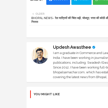
OLDER
BHOPAL NEWS- रेल यात्रियों की चिंता बढ़ी, जोधपुर, भगत की कोठी औ
निरस्त
Updesh Awasthee
I am a graduate in Commerce and Law, 
India. I have been working in journali
publications, including: Swadesh (Gwal
Since 2012, I have been working full-t
bhopalsamachar.com, which has establi
covering the latest news from Bhopal, I
YOU MIGHT LIKE