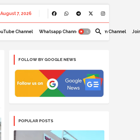
August 7, 2026
ouTube Channel
Whatsapp Channel
Telegram Channel
Joi
FOLLOW BY GOOGLE NEWS
POPULAR POSTS