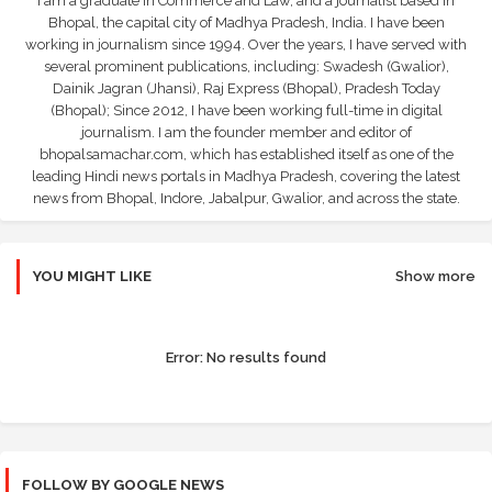
I am a graduate in Commerce and Law, and a journalist based in
Bhopal, the capital city of Madhya Pradesh, India. I have been
working in journalism since 1994. Over the years, I have served with
several prominent publications, including: Swadesh (Gwalior),
Dainik Jagran (Jhansi), Raj Express (Bhopal), Pradesh Today
(Bhopal); Since 2012, I have been working full-time in digital
journalism. I am the founder member and editor of
bhopalsamachar.com, which has established itself as one of the
leading Hindi news portals in Madhya Pradesh, covering the latest
news from Bhopal, Indore, Jabalpur, Gwalior, and across the state.
YOU MIGHT LIKE
Show more
Error:
No results found
FOLLOW BY GOOGLE NEWS