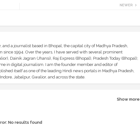
NEWER
and a journalist based in Bhopal, the capital city of Madhya Pradesh,
sm since 1994. Over the years, I have served with several prominent
ior), Dainik Jagran (Jhansi), Raj Express (Bhopal), Pradesh Today (Bhopal);
ime in digital journalism. I am the founder member and editor of
shed itself as one of the leading Hindi news portals in Madhya Pradesh,
ndore, Jabalpur, Gwalior, and across the state.
Show more
ror:
No results found