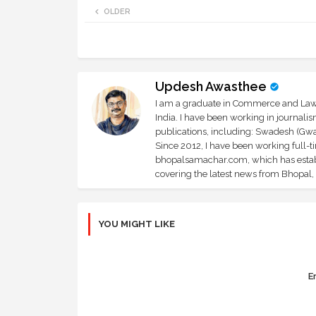
OLDER
Updesh Awasthee
I am a graduate in Commerce and Law, 
India. I have been working in journali
publications, including: Swadesh (Gwal
Since 2012, I have been working full-t
bhopalsamachar.com, which has establi
covering the latest news from Bhopal, I
YOU MIGHT LIKE
Er