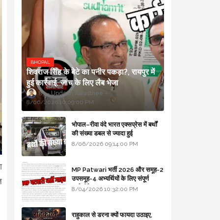
BHOPAL
शिवराज सिंह के बेटे का पनीर पकड़ा?, रायपुर में
हुई कार्रवाई, जांच के लिए लैब भेजा
Updesh Awasthee
8/06/2026 10:09:00 PM
भोपाल–रीवा वंदे भारत एक्सप्रेस में बर्थों
की संख्या डबल से ज्यादा हुई
8/06/2026 09:14:00 PM
श
MP Patwari भर्ती 2026 और समूह-2
उपसमूह-4 अभ्यर्थियों के लिए संपूर्ण
त
मार्गदर्शिका
8/04/2026 10:32:00 PM
।
राहुकाल से डरना क्यों फायदा उठाइए,