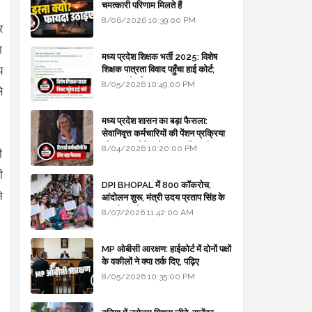
चमत्कारी परिणाम मिलते हैं
8/06/2026 10:39:00 PM
र
ा
मध्य प्रदेश शिक्षक भर्ती 2025: विशेष
य
शिक्षक पात्रता विवाद पहुँचा हाई कोर्ट;
सरकार से माँगा जवाब
8/05/2026 10:49:00 PM
े
मध्य प्रदेश शासन का बड़ा फैसला:
सेवानिवृत्त कर्मचारियों की पेंशन प्रक्रिया
और बजट कोडिंग में हुए क्रांतिकारी
8/04/2026 10:20:00 PM
ी
बदलाव
ी
DPI BHOPAL में 800 कॉकरोच,
े
आंदोलन शुरू, मंत्री उदय प्रताप सिंह के
घर भी जाएंगे
8/07/2026 11:42:00 AM
MP ओबीसी आरक्षण: हाईकोर्ट में दोनों पक्षों
के वकीलों ने क्या तर्क दिए, पढ़िए
8/05/2026 10:35:00 PM