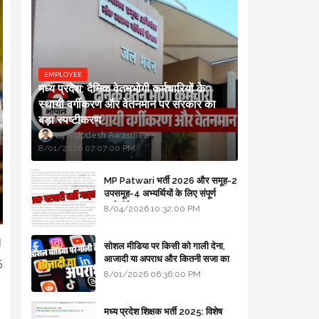
EMPLOYEE
मध्य प्रदेश: दैनिक वेतनभोगी कर्मचारियों के
स्थायी वर्गीकरण और वेतनमान पर सरकार का
बड़ा स्पष्टीकरण
Updesh Awasthee
8/01/2026 07:07:00 PM
MP Patwari भर्ती 2026 और समूह-2
उपसमूह-4 अभ्यर्थियों के लिए संपूर्ण
मार्गदर्शिका
8/04/2026 10:32:00 PM
।
सोशल मीडिया पर किसी को गाली देना,
आजादी या अपराध और कितनी सजा का
5
प्रावधान - free legal advice
8/01/2026 06:36:00 PM
मध्य प्रदेश शिक्षक भर्ती 2025: विशेष