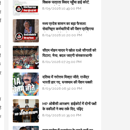
शिक्षक पात्रता विवाद पहुँचा हाई कोर्ट;
ी
सरकार से माँगा जवाब
8/05/2026 10:49:00 PM
ा
ं
मध्य प्रदेश शासन का बड़ा फैसला:
सेवानिवृत्त कर्मचारियों की पेंशन प्रक्रिया
और बजट कोडिंग में हुए क्रांतिकारी
8/04/2026 10:20:00 PM
बदलाव
क
सीएम मोहन यादव ने खोल दओ सौगातों को
ी
पिटारा, भैया, बदल जाएगी संस्कारधानी!
8/01/2026 07:25:00 PM
ि
र
दतिया में नरोत्तम मिश्रा जीते, राजेंद्र
भारती हार गए, घनश्याम की पेंशन पक्की
और आशुतोष बैक टू...
8/03/2026 06:32:00 PM
व
MP ओबीसी आरक्षण: हाईकोर्ट में दोनों पक्षों
े
के वकीलों ने क्या तर्क दिए, पढ़िए
8/05/2026 10:35:00 PM
े