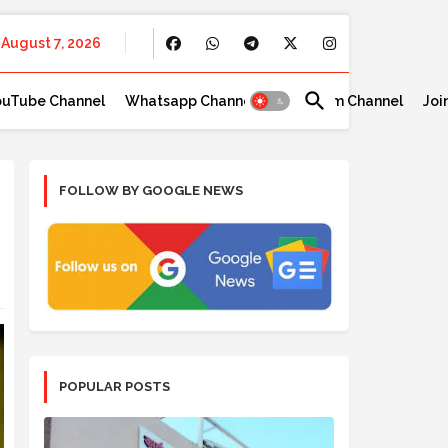
August 7, 2026
ouTube Channel
Whatsapp Channel
Telegram Channel
Joi
FOLLOW BY GOOGLE NEWS
POPULAR POSTS