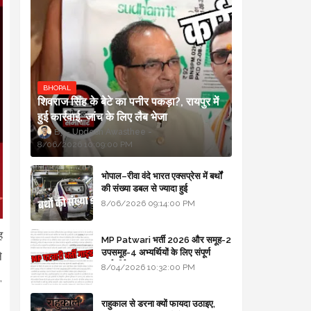
BHOPAL
शिवराज सिंह के बेटे का पनीर पकड़ा?, रायपुर में
हुई कार्रवाई, जांच के लिए लैब भेजा
Updesh Awasthee
8/06/2026 10:09:00 PM
भोपाल–रीवा वंदे भारत एक्सप्रेस में बर्थों
की संख्या डबल से ज्यादा हुई
8/06/2026 09:14:00 PM
ह
MP Patwari भर्ती 2026 और समूह-2
उपसमूह-4 अभ्यर्थियों के लिए संपूर्ण
े
मार्गदर्शिका
8/04/2026 10:32:00 PM
,
राहुकाल से डरना क्यों फायदा उठाइए,