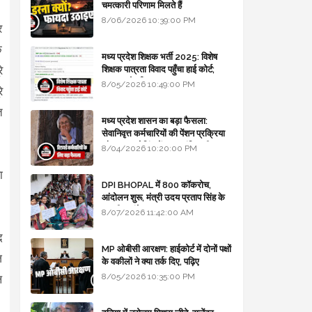
चमत्कारी परिणाम मिलते हैं
8/06/2026 10:39:00 PM
र
े
मध्य प्रदेश शिक्षक भर्ती 2025: विशेष
े
शिक्षक पात्रता विवाद पहुँचा हाई कोर्ट;
सरकार से माँगा जवाब
8/05/2026 10:49:00 PM
े
त
मध्य प्रदेश शासन का बड़ा फैसला:
सेवानिवृत्त कर्मचारियों की पेंशन प्रक्रिया
और बजट कोडिंग में हुए क्रांतिकारी
8/04/2026 10:20:00 PM
बदलाव
ा
DPI BHOPAL में 800 कॉकरोच,
आंदोलन शुरू, मंत्री उदय प्रताप सिंह के
घर भी जाएंगे
8/07/2026 11:42:00 AM
द
MP ओबीसी आरक्षण: हाईकोर्ट में दोनों पक्षों
ज
के वकीलों ने क्या तर्क दिए, पढ़िए
8/05/2026 10:35:00 PM
ल