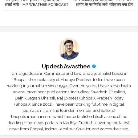
अलर्ट जारी - MP WEATHER FORECAST
आयोग के नए निर्देश जारी, पढ़िए कब क्या होगा
r
app
Updesh Awasthee
I am a graduate in Commerce and Law, and a journalist based in
Bhopal, the capital city of Madhya Pradesh, India. I have been
working in journalism since 1994. Over the years, I have served with
several prominent publications, including: Swadesh (Gwalior),
Dainik Jagran (Jhansi), Raj Express (Bhopal), Pradesh Today
(Bhopal); Since 2012, I have been working full-time in digital
journalism. I am the founder member and editor of
bhopalsamachar.com, which has established itself as one of the
leading Hindi news portals in Madhya Pradesh, covering the latest
news from Bhopal, Indore, Jabalpur, Gwalior, and across the state.