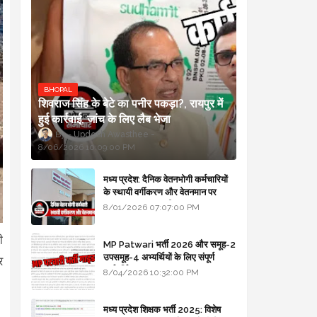
BHOPAL
शिवराज सिंह के बेटे का पनीर पकड़ा?, रायपुर में
हुई कार्रवाई, जांच के लिए लैब भेजा
Updesh Awasthee
8/06/2026 10:09:00 PM
मध्य प्रदेश: दैनिक वेतनभोगी कर्मचारियों
के स्थायी वर्गीकरण और वेतनमान पर
सरकार का बड़ा स्पष्टीकरण
8/01/2026 07:07:00 PM
ी
MP Patwari भर्ती 2026 और समूह-2
उपसमूह-4 अभ्यर्थियों के लिए संपूर्ण
र
मार्गदर्शिका
8/04/2026 10:32:00 PM
मध्य प्रदेश शिक्षक भर्ती 2025: विशेष