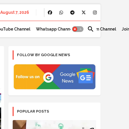
August 7, 2026
ouTube Channel
Whatsapp Channel
Telegram Channel
Joi
FOLLOW BY GOOGLE NEWS
POPULAR POSTS