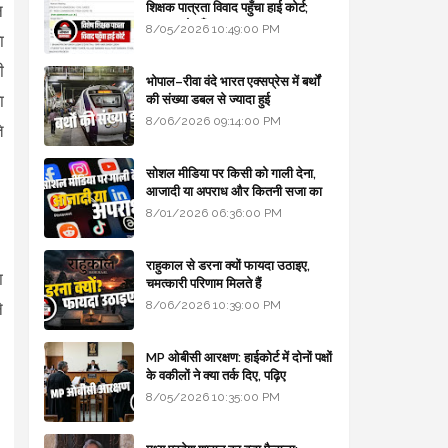
शिक्षक पात्रता विवाद पहुँचा हाई कोर्ट;
न
सरकार से माँगा जवाब
8/05/2026 10:49:00 PM
ा
ी
भोपाल–रीवा वंदे भारत एक्सप्रेस में बर्थों
ा
की संख्या डबल से ज्यादा हुई
8/06/2026 09:14:00 PM
े
सोशल मीडिया पर किसी को गाली देना,
आजादी या अपराध और कितनी सजा का
प्रावधान - free legal advice
8/01/2026 06:36:00 PM
राहुकाल से डरना क्यों फायदा उठाइए,
ा
चमत्कारी परिणाम मिलते हैं
8/06/2026 10:39:00 PM
े
.
MP ओबीसी आरक्षण: हाईकोर्ट में दोनों पक्षों
के वकीलों ने क्या तर्क दिए, पढ़िए
8/05/2026 10:35:00 PM