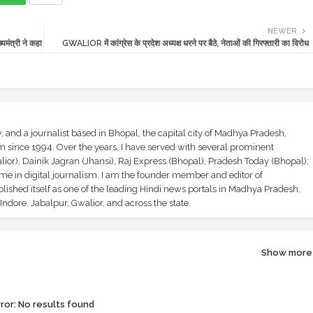
NEWER
यमंत्री ने कहा
GWALIOR में कांग्रेस के प्रदेश अध्यक्ष धरने पर बैठे, नेताओं की गिरफ्तारी का विरोध
and a journalist based in Bhopal, the capital city of Madhya Pradesh,
sm since 1994. Over the years, I have served with several prominent
ior), Dainik Jagran (Jhansi), Raj Express (Bhopal), Pradesh Today (Bhopal);
ime in digital journalism. I am the founder member and editor of
shed itself as one of the leading Hindi news portals in Madhya Pradesh,
ndore, Jabalpur, Gwalior, and across the state.
Show more
ror:
No results found