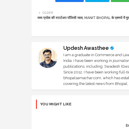
OLDER
मध्य प्रदेश की स्टार्टअप पॉलिसी जल्द, MANIT BHOPAL के एक्स्पो में मुख्
Updesh Awasthee
I am a graduate in Commerce and Law, 
India. I have been working in journali
publications, including: Swadesh (Gwal
Since 2012, I have been working full-t
bhopalsamachar.com, which has establi
covering the latest news from Bhopal, I
YOU MIGHT LIKE
Er